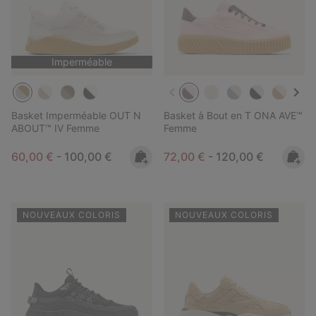
Imperméable
Basket Imperméable OUT N
Basket à Bout en T ONA AVE™
ABOUT™ IV Femme
Femme
Minimum sale price:
Maximum price:
Minimum sale price:
Maximum price:
60,00 €
-
100,00 €
72,00 €
-
120,00 €
NOUVEAUX COLORIS
NOUVEAUX COLORIS