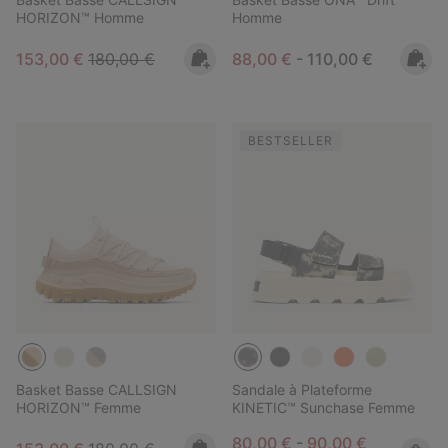
HORIZON™ Homme
Homme
Sale price:
Regular price:
Minimum sale price:
Maximum price:
153,00 €
180,00 €
88,00 €
-
110,00 €
BESTSELLER
Basket Basse CALLSIGN
Sandale à Plateforme
HORIZON™ Femme
KINETIC™ Sunchase Femme
Minimum sale price:
Maximum sale pric
Regular pr
80,00 €
-
90,00 €
Sale price:
Regular price: