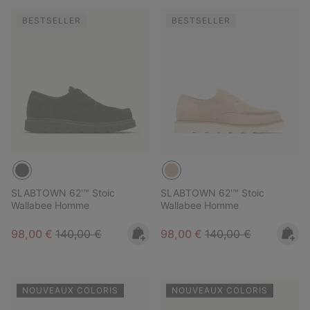
BESTSELLER
BESTSELLER
SLABTOWN 62'™ Stoic
SLABTOWN 62'™ Stoic
Wallabee Homme
Wallabee Homme
Sale price:
Regular price:
Sale price:
Regular price:
98,00 €
140,00 €
98,00 €
140,00 €
NOUVEAUX COLORIS
NOUVEAUX COLORIS