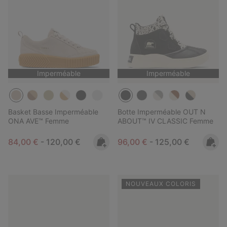
Imperméable
Imperméable
Basket Basse Imperméable
Botte Imperméable OUT N
ONA AVE™ Femme
ABOUT™ IV CLASSIC Femme
Minimum sale price:
Maximum price:
Minimum sale price:
Maximum price:
84,00 €
-
120,00 €
96,00 €
-
125,00 €
NOUVEAUX COLORIS