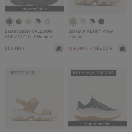
Imperméable
Basket Basse CALLSIGN
Basket KINETIC™ Array
HORIZON™ GTX Homme
Femme
Regular price:
Minimum sale price:
Maximum price:
200,00 €
108,00 €
-
135,00 €
BESTSELLER
NOUVEAUX COLORIS
Imperméable