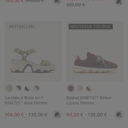
153,00 €
180,00 €
100,00 €
BESTSELLER
NOUVEAUX COLORIS
Sandale à Bride en Y
Basket KINETIC™ Ember
KINETIC™ Aura Femme
Luxury Femme
Minimum sale price:
Maximum price:
Minimum sale price:
Maximum price:
104,00 €
-
130,00 €
94,00 €
-
135,00 €