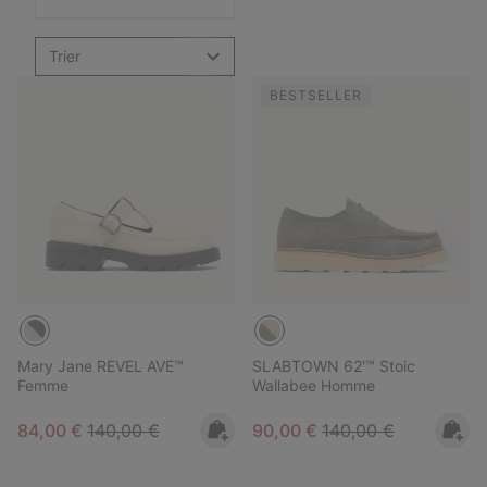
Trier
BESTSELLER
Mary Jane REVEL AVE™
SLABTOWN 62'™ Stoic
Femme
Wallabee Homme
Sale price:
Regular price:
Sale price:
Regular price:
84,00 €
140,00 €
90,00 €
140,00 €