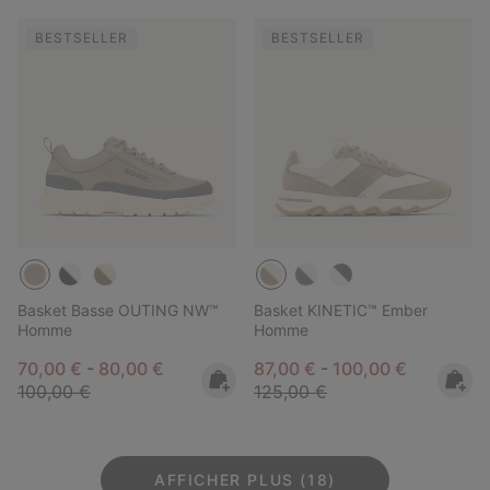
BESTSELLER
BESTSELLER
Basket Basse OUTING NW™
Basket KINETIC™ Ember
Homme
Homme
Minimum sale price:
Maximum sale price:
Regular price:
Minimum sale price:
Maximum sale pric
Regular pr
70,00 €
-
80,00 €
87,00 €
-
100,00 €
100,00 €
125,00 €
AFFICHER PLUS (18)