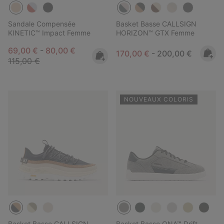
Sandale Compensée
Basket Basse CALLSIGN
KINETIC™ Impact Femme
HORIZON™ GTX Femme
Minimum sale price:
Maximum sale price:
Regular price:
69,00 €
-
80,00 €
Minimum sale price:
Maximum price:
170,00 €
-
200,00 €
115,00 €
NOUVEAUX COLORIS
Basket Basse CALLSIGN
Basket Basse ONA™ Drift