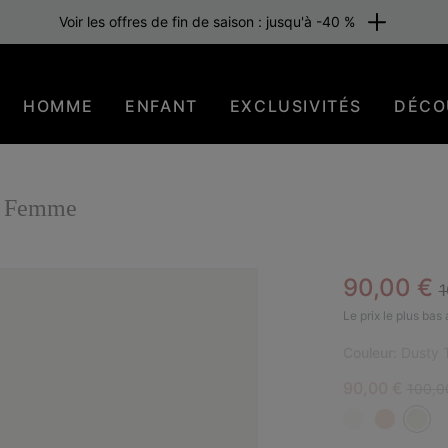
Voir les offres de fin de saison : jusqu'à -40 %
HOMME
ENFANT
EXCLUSIVITÉS
DÉCO
e Femme
R
Sale pric
90,00 €
1
EN 
Le prix le plus bas
Couleur:
Dusty T
Sale price:
Regula
90,00 €
100,0