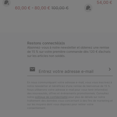
Minimum s
54,00 €
-
Minimum sale price:
Maximum sale price:
Regular price:
60,00 €
-
80,00 €
100,00 €
Restons connecté(e)s
Abonnez-vous à notre newsletter et obtenez une remise
de 15 % sur votre première commande dès 120 € d’achats
sur les articles non soldés.
Inscription
par
e-
S’a
mail
En nous communiquant votre adresse e-mail, vous vous inscrivez à
notre newsletter et bénéficiez d’une remise de bienvenue de 15 %.
Nous utiliserons votre adresse e-mail pour vous tenir informé(e)
des nouveautés, offres et événements promotionnels. Consultez
notre
politique de confidentialité
pour plus de détails sur notre
traitement des données vous concernant à des fins de marketing et
sur les moyens dont vous disposez pour retirer votre
consentement.