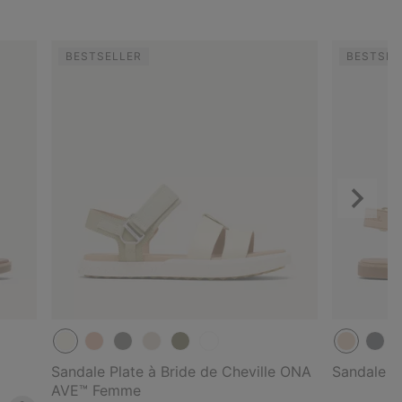
BESTSELLER
BESTSEL
Suivant
Sandale Plate à Bride de Cheville ONA
Sandale E
AVE™ Femme