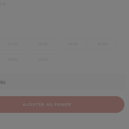
r price:
0 €
37 EU
38 EU
39 EU
40 EU
42 EU
43 EU
les
AJOUTER AU PANIER