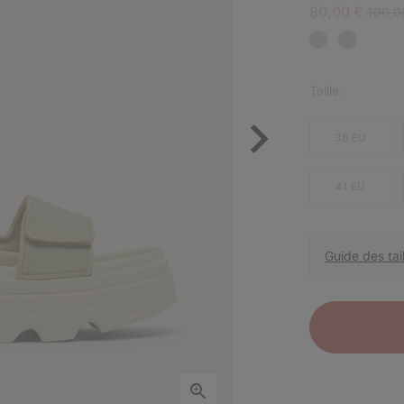
Sale price:
Regula
80,00 €
100,0
Taille:
36 EU
41 EU
Guide des tail