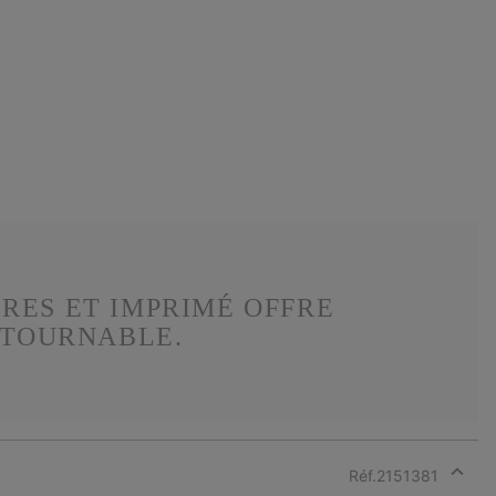
RES ET IMPRIMÉ OFFRE
NTOURNABLE.
Réf.
2151381
Expan