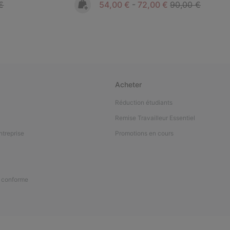
 price:
Minimum sale price:
Maximum sale price:
Regular price:
€
54,00 €
-
72,00 €
90,00 €
Acheter
Réduction étudiants
Remise Travailleur Essentiel
ntreprise
Promotions en cours
n conforme