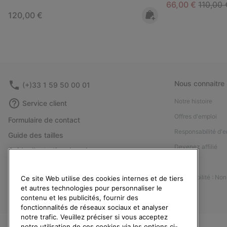
Sale price:
Regular
66,00 €
110,00 
Regular price:
120,00 €
Nous connaitre
(+)33 1 59 50 00 01
Notre histoire
Service client
Offres d'emploi
Formulaire de contact
Responsabilité d'e
Guide des tailles
Devenez affilié
Guide d'entretien des chaussures
Presse
Retours
Accessibilité : No
Ce site Web utilise des cookies internes et de tiers
Rétractation
et autres technologies pour personnaliser le
Statut de la commande
contenu et les publicités, fournir des
fonctionnalités de réseaux sociaux et analyser
Livraison
notre trafic. Veuillez préciser si vous acceptez
Paiement
notre utilisation de ces cookies via les options ci-