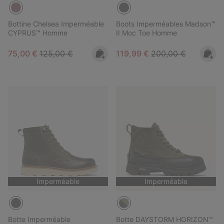
Bottine Chelsea Imperméable
Boots Imperméables Madson™
CYPRUS™ Homme
II Moc Toe Homme
Sale price:
Regular price:
Sale price:
Regular price:
75,00 €
125,00 €
119,99 €
200,00 €
Imperméable
Imperméable
Botte Imperméable
Botte DAYSTORM HORIZON™