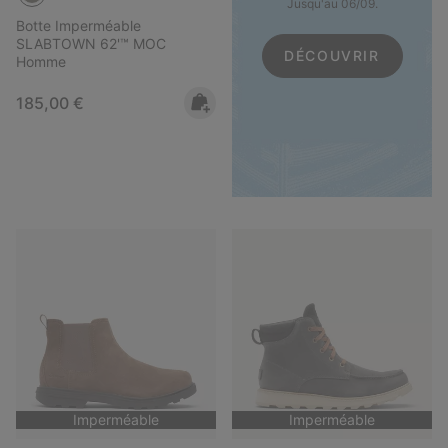
Jusqu'au 06/09.
Botte Imperméable
SLABTOWN 62'™ MOC
DÉCOUVRIR
Homme
Regular price:
185,00 €
Imperméable
Imperméable