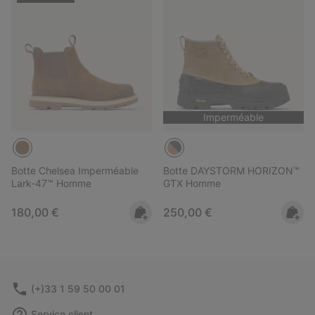
Imperméable
Botte Chelsea Imperméable
Botte DAYSTORM HORIZON™
Lark-47™ Homme
GTX Homme
Regular price:
Regular price:
180,00 €
250,00 €
(+)33 1 59 50 00 01
Service client