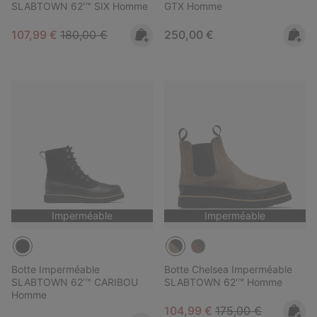
SLABTOWN 62'™ SIX Homme
GTX Homme
Sale price:
Regular price:
Regular price:
107,99 €
180,00 €
250,00 €
Imperméable
Imperméable
Botte Imperméable
Botte Chelsea Imperméable
SLABTOWN 62’™ CARIBOU
SLABTOWN 62'™ Homme
Homme
Sale price:
Regular price:
104,99 €
175,00 €