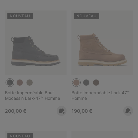
NOUVEAU
NOUVEAU
Botte Imperméable Bout
Botte Imperméable Lark-47™
Mocassin Lark-47™ Homme
Homme
Regular price:
Regular price:
200,00 €
190,00 €
NOUVEAU