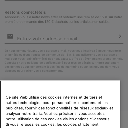
Restons connecté(e)s
Abonnez-vous à notre newsletter et obtenez une remise de 15 % sur votre
première commande dès 120 € d’achats sur les articles non soldés.
Inscription
par
e-
S’a
mail
En nous communiquant votre adresse e-mail, vous vous inscrivez à notre newsletter
et bénéficiez d’une remise de bienvenue de 15 %. Nous utiliserons votre adresse e-
mail pour vous tenir informé(e) des nouveautés, offres et événements promotionnels.
Consultez notre
politique de confidentialité
pour plus de détails sur notre traitement
des données vous concernant à des fins de marketing et sur les moyens dont vous
disposez pour retirer votre consentement.
Ce site Web utilise des cookies internes et de tiers et
autres technologies pour personnaliser le contenu et les
publicités, fournir des fonctionnalités de réseaux sociaux et
analyser notre trafic. Veuillez préciser si vous acceptez
notre utilisation de ces cookies via les options ci-dessous.
Si vous refusez les cookies, les cookies strictement
France