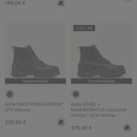
Regular price:
190,00 €
COLLAB
Imperméable
Imperméable
Botte DAYSTORM HORIZON™
Botte SOREL x
GTX Homme
NEIGHBORHOOD Daystorm
Horizon™ GTX Homme
Regular price:
250,00 €
Regular price:
275,00 €