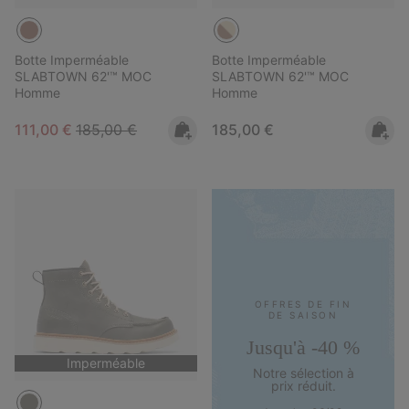
Botte Imperméable
Botte Imperméable
SLABTOWN 62'™ MOC
SLABTOWN 62'™ MOC
Homme
Homme
Sale price:
Regular price:
Regular price:
111,00 €
185,00 €
185,00 €
OFFRES DE FIN
DE SAISON
Jusqu'à -40 %
Imperméable
Notre sélection à
prix réduit.