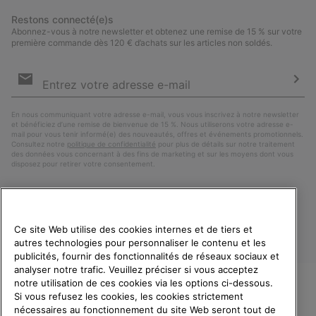
Restons connecté(e)s
Abonnez-vous à notre newsletter et obtenez une remise de 15 % sur votre
première commande dès 120 € d’achats sur les articles non soldés.
Inscription
par
e-
S’a
mail
En nous communiquant votre adresse e-mail, vous vous inscrivez à notre newsletter
et bénéficiez d’une remise de bienvenue de 15 %. Nous utiliserons votre adresse e-
mail pour vous tenir informé(e) des nouveautés, offres et événements promotionnels.
Consultez notre
politique de confidentialité
pour plus de détails sur notre traitement
des données vous concernant à des fins de marketing et sur les moyens dont vous
disposez pour retirer votre consentement.
Ce site Web utilise des cookies internes et de tiers et
autres technologies pour personnaliser le contenu et les
publicités, fournir des fonctionnalités de réseaux sociaux et
analyser notre trafic. Veuillez préciser si vous acceptez
notre utilisation de ces cookies via les options ci-dessous.
Si vous refusez les cookies, les cookies strictement
France
BIENVENUE CHEZ SOREL.
nécessaires au fonctionnement du site Web seront tout de