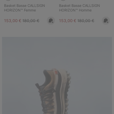
Basket Basse CALLSIGN
Basket Basse CALLSIGN
HORIZON™ Femme
HORIZON™ Homme
Sale price:
Regular price:
Sale price:
Regular price:
153,00 €
180,00 €
153,00 €
180,00 €
Callsign Lookbook