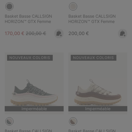
Basket Basse CALLSIGN
Basket Basse CALLSIGN
HORIZON™ GTX Femme
HORIZON™ GTX Femme
Sale price:
Regular price:
Regular price:
170,00 €
200,00 €
200,00 €
NOUVEAUX COLORIS
NOUVEAUX COLORIS
Imperméable
Imperméable
Basket Basse CALLSIGN
Basket Basse CALLSIGN