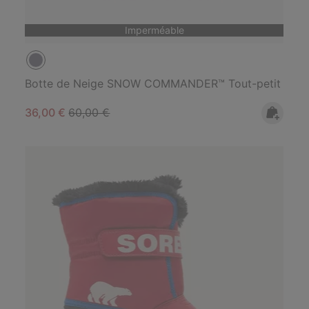
Imperméable
Botte de Neige SNOW COMMANDER™ Tout-petit
Sale price:
Regular price:
36,00 €
60,00 €