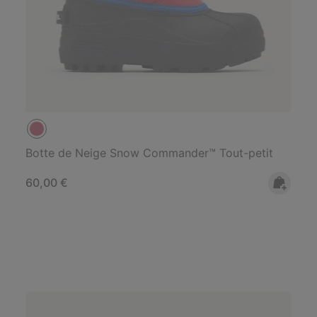
Botte de Neige Snow Commander™ Tout-petit
Regular price:
60,00 €