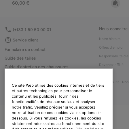
Regular price:
60,00 €
Nous connaitre
(+)33 1 59 50 00 01
Notre histoire
Service client
Offres d'emploi
Formulaire de contact
Responsabilité d'e
Guide des tailles
Devenez affilié
Guide d'entretien des chaussures
Presse
Retours
Accessibilité : No
Rétractation
Ce site Web utilise des cookies internes et de tiers
et autres technologies pour personnaliser le
Statut de la commande
contenu et les publicités, fournir des
Livraison
fonctionnalités de réseaux sociaux et analyser
notre trafic. Veuillez préciser si vous acceptez
Paiement
notre utilisation de ces cookies via les options ci-
dessous. Si vous refusez les cookies, les cookies
Questions fréquentes
strictement nécessaires au fonctionnement du site