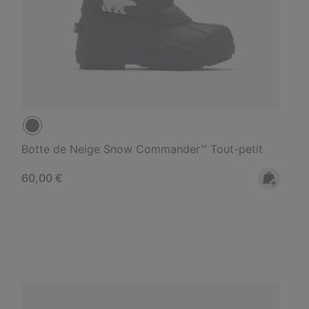
Botte de Neige Snow Commander™ Tout-petit
Regular price:
60,00 €