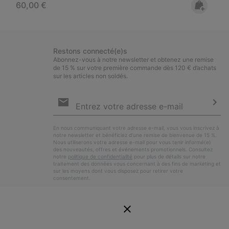
Regular price:
60,00 €
Restons connecté(e)s
Abonnez-vous à notre newsletter et obtenez une remise
de 15 % sur votre première commande dès 120 € d’achats
sur les articles non soldés.
Inscription
par
e-
S’a
mail
En nous communiquant votre adresse e-mail, vous vous inscrivez à
notre newsletter et bénéficiez d’une remise de bienvenue de 15 %.
Nous utiliserons votre adresse e-mail pour vous tenir informé(e)
des nouveautés, offres et événements promotionnels. Consultez
notre
politique de confidentialité
pour plus de détails sur notre
traitement des données vous concernant à des fins de marketing et
sur les moyens dont vous disposez pour retirer votre
consentement.