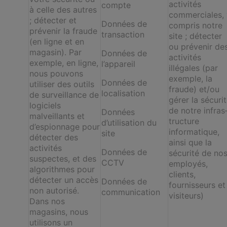
activités
compte
à celle des autres
commerciales, 
; détecter et
Données de
compris notre
prévenir la fraude
transaction
site ; détecter
(en ligne et en
ou prévenir de
magasin). Par
Données de
activités
exemple, en ligne,
l’appareil
illégales (par
nous pouvons
exemple, la
Données de
utiliser des outils
fraude) et/ou
localisation
de surveillance de
gérer la sécuri
logiciels
de notre infras
Données
malveillants et
tructure
d’utilisation du
d’espionnage pour
informatique,
site
détecter des
ainsi que la
activités
Données de
sécurité de no
suspectes, et des
CCTV
employés,
algorithmes pour
clients,
détecter un accès
Données de
fournisseurs et
non autorisé.
communication
visiteurs)
Dans nos
magasins, nous
utilisons un