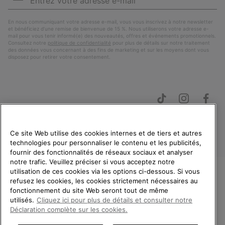
e-
S’a
mail
En nous communiquant votre adresse e-mail, vous vous inscrivez à notre newsletter
et bénéficiez d’une remise de bienvenue de 15 %. Nous utiliserons votre adresse e-
mail pour vous tenir informé(e) des nouveautés, offres et événements promotionnels.
Consultez notre
politique de confidentialité
pour plus de détails sur notre traitement
des données vous concernant à des fins de marketing et sur les moyens dont vous
disposez pour retirer votre consentement.
Ce site Web utilise des cookies internes et de tiers et autres
technologies pour personnaliser le contenu et les publicités,
fournir des fonctionnalités de réseaux sociaux et analyser
France
notre trafic. Veuillez préciser si vous acceptez notre
©
2026
SOREL. Tous droits réservés.
utilisation de ces cookies via les options ci-dessous. Si vous
refusez les cookies, les cookies strictement nécessaires au
Politique De Confidentialite
Conditions D'Utilisation
BIENVENUE CHEZ SOREL.
fonctionnement du site Web seront tout de même
VEUILLEZ SÉLECTIONNER
utilisés.
Cliquez ici pour plus de détails et consulter notre
Conditions Générales de Vente
Garanties Légales
Cookies
VOTRE PAYS DE LIVRAISON.
Déclaration complète sur les cookies.
Impressum
Public CBCR