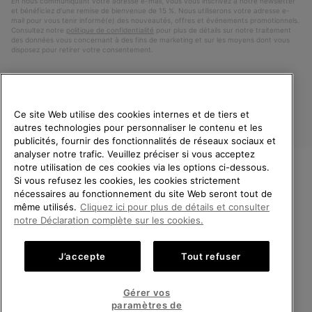
En nous communiquant votre adresse e-mail, vous vous inscrivez à notre newsletter
et bénéficiez d’une remise de bienvenue de 15 %. Nous utiliserons votre adresse e-
mail pour vous tenir informé(e) des nouveautés, offres et événements promotionnels.
Consultez notre
politique de confidentialité
pour plus de détails sur notre traitement
des données vous concernant à des fins de marketing et sur les moyens dont vous
disposez pour retirer votre consentement.
Ce site Web utilise des cookies internes et de tiers et
autres technologies pour personnaliser le contenu et les
publicités, fournir des fonctionnalités de réseaux sociaux et
analyser notre trafic. Veuillez préciser si vous acceptez
notre utilisation de ces cookies via les options ci-dessous.
Si vous refusez les cookies, les cookies strictement
France
BIENVENUE CHEZ SOREL.
nécessaires au fonctionnement du site Web seront tout de
VEUILLEZ SÉLECTIONNER
même utilisés.
Cliquez ici pour plus de détails et consulter
©
2026
SOREL. Tous droits réservés.
VOTRE PAYS DE LIVRAISON.
notre Déclaration complète sur les cookies.
Politique De Confidentialite
Conditions D'Utilisation
Achats en ligne disponibles
Conditions Générales de Vente
Garanties Légales
Cookies
J’accepte
Tout refuser
Impressum
Public CBCR
United States
Achats
Gérer vos
en
paramètres de
Service client: Lun - Sam de 9h à 13h et de 14h à 18h