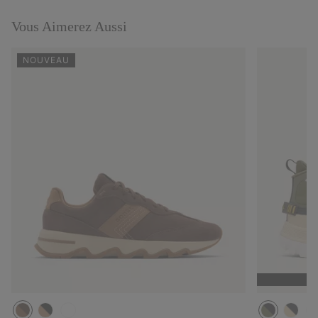
collap
sectio
Vous Aimerez Aussi
NOUVEAU