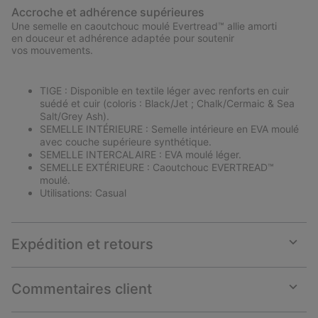
Accroche et adhérence supérieures
Une semelle en caoutchouc moulé Evertread™ allie amorti
en douceur et adhérence adaptée pour soutenir
vos mouvements.
TIGE : Disponible en textile léger avec renforts en cuir
suédé et cuir (coloris : Black/Jet ; Chalk/Cermaic & Sea
Salt/Grey Ash).
SEMELLE INTÉRIEURE : Semelle intérieure en EVA moulé
avec couche supérieure synthétique.
SEMELLE INTERCALAIRE : EVA moulé léger.
SEMELLE EXTÉRIEURE : Caoutchouc EVERTREAD™
moulé.
Utilisations: Casual
Expédition et retours
Expan
or
collap
Commentaires client
sectio
Expan
or