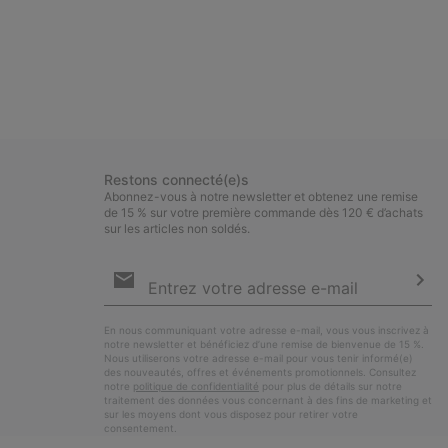
Restons connecté(e)s
Abonnez-vous à notre newsletter et obtenez une remise
de 15 % sur votre première commande dès 120 € d’achats
sur les articles non soldés.
Inscription
par
e-
S’a
mail
En nous communiquant votre adresse e-mail, vous vous inscrivez à
notre newsletter et bénéficiez d’une remise de bienvenue de 15 %.
Nous utiliserons votre adresse e-mail pour vous tenir informé(e)
des nouveautés, offres et événements promotionnels. Consultez
notre
politique de confidentialité
pour plus de détails sur notre
traitement des données vous concernant à des fins de marketing et
sur les moyens dont vous disposez pour retirer votre
consentement.