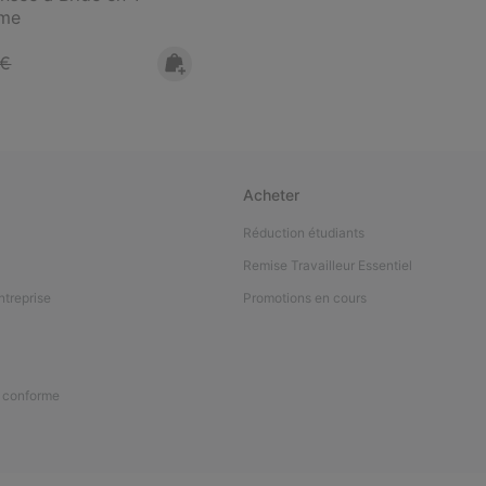
mme
 price:
 €
Acheter
Réduction étudiants
Remise Travailleur Essentiel
ntreprise
Promotions en cours
n conforme