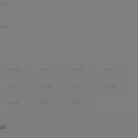
r price:
0 €
ar price:
00 €
36.5 EU
37 EU
37.5 EU
38 EU
39 EU
39.5 EU
40 EU
40.5 EU
41.5 EU
42 EU
43 EU
les