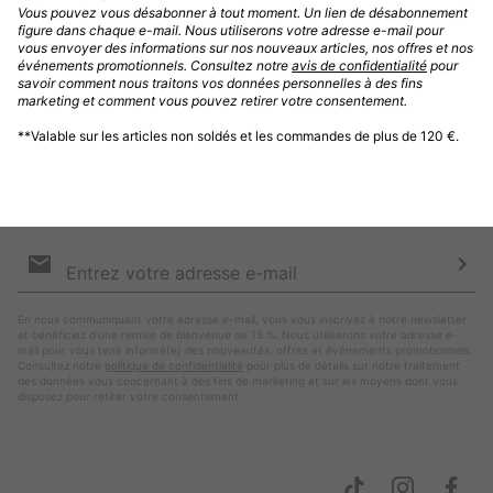
Vous pouvez vous désabonner à tout moment. Un lien de désabonnement
Nous connaitre
figure dans chaque e-mail. Nous utiliserons votre adresse e-mail pour
vous envoyer des informations sur nos nouveaux articles, nos offres et nos
événements promotionnels. Consultez notre
avis de confidentialité
pour
savoir comment nous traitons vos données personnelles à des fins
Acheter
marketing et comment vous pouvez retirer votre consentement.
**Valable sur les articles non soldés et les commandes de plus de 120 €.
Restons connecté(e)s
Abonnez-vous à notre newsletter et obtenez une remise de 15 % sur votre
première commande dès 120 € d’achats sur les articles non soldés.
Inscription
par
e-
S’a
mail
En nous communiquant votre adresse e-mail, vous vous inscrivez à notre newsletter
et bénéficiez d’une remise de bienvenue de 15 %. Nous utiliserons votre adresse e-
mail pour vous tenir informé(e) des nouveautés, offres et événements promotionnels.
Consultez notre
politique de confidentialité
pour plus de détails sur notre traitement
des données vous concernant à des fins de marketing et sur les moyens dont vous
disposez pour retirer votre consentement.