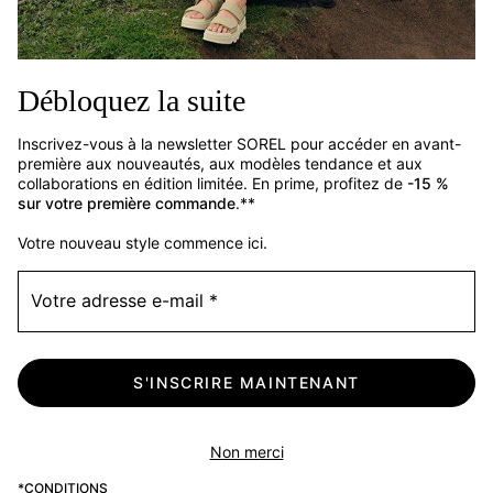
(+)33 1 59 50 00 01
Débloquez la suite
Service client
Inscrivez-vous à la newsletter SOREL pour accéder en avant-
Formulaire de contact
première aux nouveautés, aux modèles tendance et aux
collaborations en édition limitée. En prime, profitez de
-15 %
Guide des tailles
sur votre première commande
.**
Guide d'entretien des chaussures
Votre nouveau style commence ici.
Retours
Rétractation
Votre adresse e-mail
Statut de la commande
Livraison
S'INSCRIRE MAINTENANT
Paiement
Questions fréquentes
Non merci
*CONDITIONS