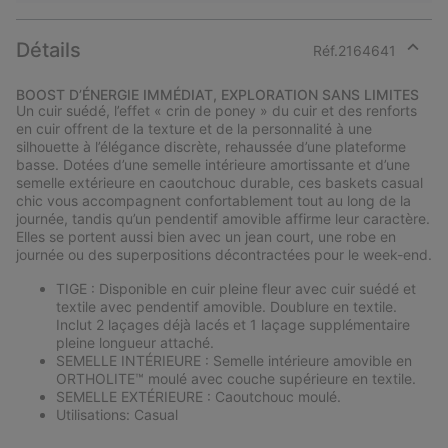
Détails
Réf.
2164641
Expan
or
BOOST D’ÉNERGIE IMMÉDIAT, EXPLORATION SANS LIMITES
collap
Un cuir suédé, l’effet « crin de poney » du cuir et des renforts
sectio
en cuir offrent de la texture et de la personnalité à une
silhouette à l’élégance discrète, rehaussée d’une plateforme
basse. Dotées d’une semelle intérieure amortissante et d’une
semelle extérieure en caoutchouc durable, ces baskets casual
chic vous accompagnent confortablement tout au long de la
journée, tandis qu’un pendentif amovible affirme leur caractère.
Elles se portent aussi bien avec un jean court, une robe en
journée ou des superpositions décontractées pour le week-end.
TIGE : Disponible en cuir pleine fleur avec cuir suédé et
textile avec pendentif amovible. Doublure en textile.
Inclut 2 laçages déjà lacés et 1 laçage supplémentaire
pleine longueur attaché.
SEMELLE INTÉRIEURE : Semelle intérieure amovible en
ORTHOLITE™ moulé avec couche supérieure en textile.
SEMELLE EXTÉRIEURE : Caoutchouc moulé.
Utilisations: Casual