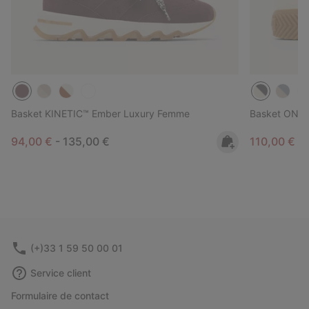
Basket KINETIC™ Ember Luxury Femme
Basket ONA
Minimum sale price:
Maximum price:
Minimum sa
94,00 €
-
135,00 €
110,00 €
-
(+)33 1 59 50 00 01
Service client
Formulaire de contact