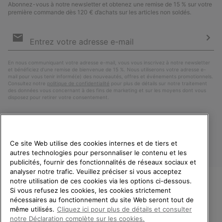
Abonnez-vous à notre newsletter et obtenez une remise de 15 % sur votre
première commande dès 120 € d’achats sur les articles non soldés.
Inscription
par
e-
S’a
mail
En nous communiquant votre adresse e-mail, vous vous inscrivez à notre newsletter
et bénéficiez d’une remise de bienvenue de 15 %. Nous utiliserons votre adresse e-
mail pour vous tenir informé(e) des nouveautés, offres et événements promotionnels.
Consultez notre
politique de confidentialité
pour plus de détails sur notre traitement
des données vous concernant à des fins de marketing et sur les moyens dont vous
disposez pour retirer votre consentement.
Ce site Web utilise des cookies internes et de tiers et
autres technologies pour personnaliser le contenu et les
publicités, fournir des fonctionnalités de réseaux sociaux et
analyser notre trafic. Veuillez préciser si vous acceptez
notre utilisation de ces cookies via les options ci-dessous.
Si vous refusez les cookies, les cookies strictement
France
BIENVENUE CHEZ SOREL.
nécessaires au fonctionnement du site Web seront tout de
VEUILLEZ SÉLECTIONNER
même utilisés.
Cliquez ici pour plus de détails et consulter
©
2026
SOREL. Tous droits réservés.
VOTRE PAYS DE LIVRAISON.
notre Déclaration complète sur les cookies.