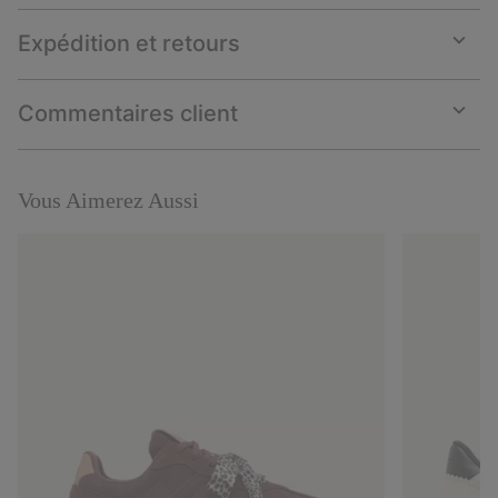
Expédition et retours
Expan
or
collap
Commentaires client
sectio
Expan
or
collap
sectio
Vous Aimerez Aussi