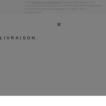
notre
politique de confidentialité
pour plus de détails sur notre
traitement des données vous concernant à des fins de marketing et
sur les moyens dont vous disposez pour retirer votre
consentement.
LIVRAISON.