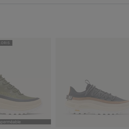
LORIS
mperméable