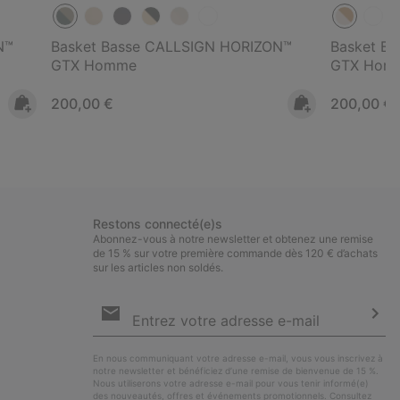
N™
Basket Basse CALLSIGN HORIZON™
Basket B
GTX Homme
GTX Hom
Regular price:
Regular pr
200,00 €
200,00 €
Restons connecté(e)s
Abonnez-vous à notre newsletter et obtenez une remise
de 15 % sur votre première commande dès 120 € d’achats
sur les articles non soldés.
Inscription
par
e-
S’a
mail
En nous communiquant votre adresse e-mail, vous vous inscrivez à
notre newsletter et bénéficiez d’une remise de bienvenue de 15 %.
Nous utiliserons votre adresse e-mail pour vous tenir informé(e)
des nouveautés, offres et événements promotionnels. Consultez