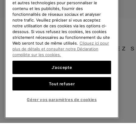
et autres technologies pour personnaliser le
Statut de la commande
contenu et les publicités, fournir des
fonctionnalités de réseaux sociaux et analyser
Livraison
notre trafic. Veuillez préciser si vous acceptez
Paiement
notre utilisation de ces cookies via les options ci-
dessous. Si vous refusez les cookies, les cookies
Questions fréquentes
strictement nécessaires au fonctionnement du site
Web seront tout de même utilisés.
Cliquez ici pour
VEUILLEZ 
plus de détails et consulter notre Déclaration
complète sur les cookies.
J’accepte
France
Tout refuser
©
2026
SOREL. Tous droits réservés.
Politique De Confidentialite
Conditions D'Utilisation
Conditions Générale
Gérer vos paramètres de cookies
Service client: Lun - Sam de 9h à 13h et de 14h à 18h
(+)33 1 59 50 00 01