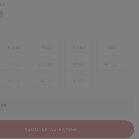
r price:
0 €
40.5 EU
41 EU
41.5 EU
42 EU
43 EU
43.5 EU
44 EU
44.5 EU
46 EU
47 EU
48 EU
les
AJOUTER AU PANIER