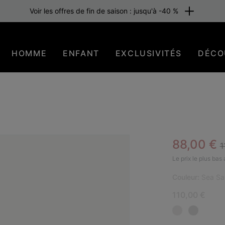
Voir les offres de fin de saison : jusqu'à -40 %
HOMME
ENFANT
EXCLUSIVITÉS
DÉCO
R
Sale pric
88,00 €
1
NOU
Le prix le plus bas
Couleur:
Sea Sa
110,00 €