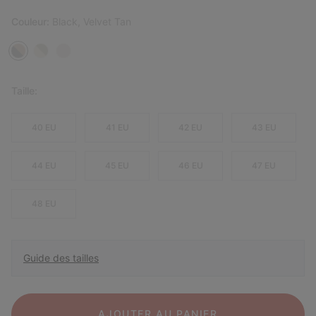
Couleur:
Black, Velvet Tan
Taille:
40 EU
41 EU
42 EU
43 EU
44 EU
45 EU
46 EU
47 EU
48 EU
Guide des tailles
AJOUTER AU PANIER