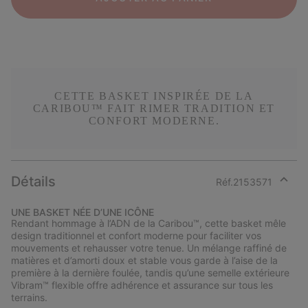
CETTE BASKET INSPIRÉE DE LA
CARIBOU™ FAIT RIMER TRADITION ET
CONFORT MODERNE.
Détails
Réf.
2153571
Expan
or
UNE BASKET NÉE D’UNE ICÔNE
collap
Rendant hommage à l’ADN de la Caribou™, cette basket mêle
sectio
design traditionnel et confort moderne pour faciliter vos
mouvements et rehausser votre tenue. Un mélange raffiné de
matières et d’amorti doux et stable vous garde à l’aise de la
première à la dernière foulée, tandis qu’une semelle extérieure
Vibram™ flexible offre adhérence et assurance sur tous les
terrains.