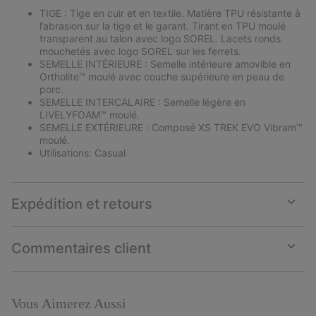
TIGE : Tige en cuir et en textile. Matière TPU résistante à
l’abrasion sur la tige et le garant. Tirant en TPU moulé
transparent au talon avec logo SOREL. Lacets ronds
mouchetés avec logo SOREL sur les ferrets.
SEMELLE INTÉRIEURE : Semelle intérieure amovible en
Ortholite™ moulé avec couche supérieure en peau de
porc.
SEMELLE INTERCALAIRE : Semelle légère en
LIVELYFOAM™ moulé.
SEMELLE EXTÉRIEURE : Composé XS TREK EVO Vibram™
moulé.
Utilisations: Casual
Expédition et retours
Expan
or
collap
Commentaires client
sectio
Expan
or
collap
sectio
Vous Aimerez Aussi