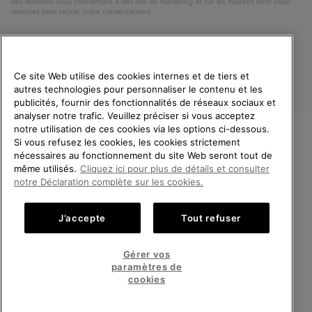
des données vous concernant à des fins de marketing et sur les moyens dont vous
disposez pour retirer votre consentement.
Ce site Web utilise des cookies internes et de tiers et
autres technologies pour personnaliser le contenu et les
publicités, fournir des fonctionnalités de réseaux sociaux et
analyser notre trafic. Veuillez préciser si vous acceptez
notre utilisation de ces cookies via les options ci-dessous.
Si vous refusez les cookies, les cookies strictement
France
BIENVENUE CHEZ SOREL.
nécessaires au fonctionnement du site Web seront tout de
VEUILLEZ SÉLECTIONNER
même utilisés.
Cliquez ici pour plus de détails et consulter
©
2026
SOREL. Tous droits réservés.
VOTRE PAYS DE LIVRAISON.
notre Déclaration complète sur les cookies.
Politique De Confidentialite
Conditions D'Utilisation
Achats en ligne disponibles
Conditions Générales de Vente
Garanties Légales
Cookies
J’accepte
Tout refuser
Impressum
Public CBCR
United States
Achats
Gérer vos
en
paramètres de
Service client: Lun - Sam de 9h à 13h et de 14h à 18h
ligne
France
Achats
(+)33 1 59 50 00 01
cookies
disponi
en
ligne