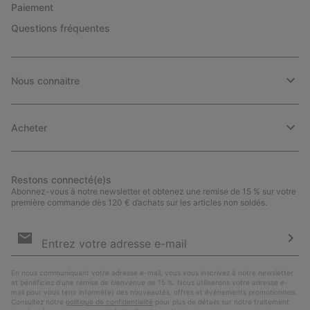
Paiement
Questions fréquentes
Nous connaitre
Acheter
Restons connecté(e)s
Abonnez-vous à notre newsletter et obtenez une remise de 15 % sur votre
première commande dès 120 € d’achats sur les articles non soldés.
Inscription
par
e-
S’a
mail
En nous communiquant votre adresse e-mail, vous vous inscrivez à notre newsletter
et bénéficiez d’une remise de bienvenue de 15 %. Nous utiliserons votre adresse e-
mail pour vous tenir informé(e) des nouveautés, offres et événements promotionnels.
Consultez notre
politique de confidentialité
pour plus de détails sur notre traitement