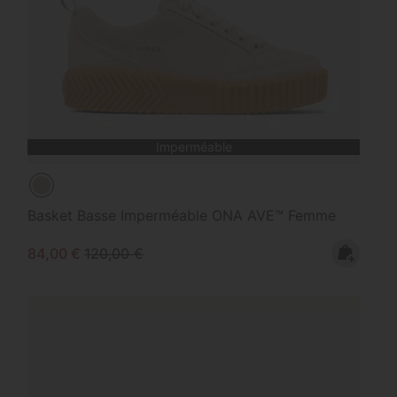
Imperméable
Basket Basse Imperméable ONA AVE™ Femme
Sale price:
Regular price:
84,00 €
120,00 €