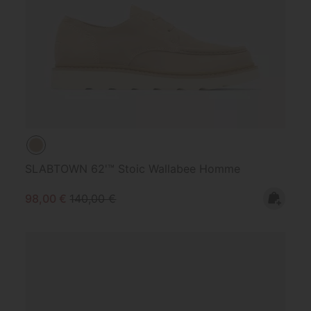
SLABTOWN 62'™ Stoic Wallabee Homme
Sale price:
Regular price:
98,00 €
140,00 €