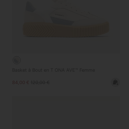
Basket à Bout en T ONA AVE™ Femme
Sale price:
Regular price:
84,00 €
120,00 €