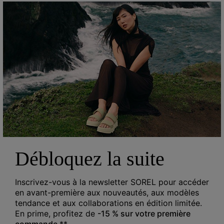
Chaussure SLABTOWN 62’™ Explorer Homme
Sale price:
Regular price:
96,00 €
160,00 €
NOUVEAUX COLORIS
Débloquez la suite
Inscrivez-vous à la newsletter SOREL pour accéder
en avant-première aux nouveautés, aux modèles
tendance et aux collaborations en édition limitée.
En prime, profitez de
-15 % sur votre première
commande
.**