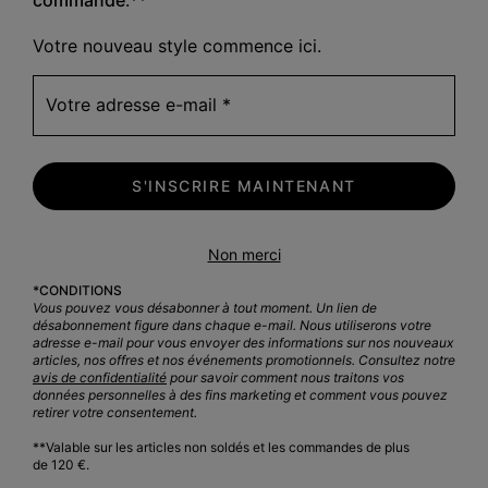
Votre nouveau style commence ici.
Votre adresse e-mail
S'INSCRIRE MAINTENANT
Basket à Bout en T ONA AVE™ Femme
Non merci
Sale price:
Regular price:
72,00 €
120,00 €
*CONDITIONS
Vous pouvez vous désabonner à tout moment. Un lien de
désabonnement figure dans chaque e-mail. Nous utiliserons votre
adresse e-mail pour vous envoyer des informations sur nos nouveaux
articles, nos offres et nos événements promotionnels. Consultez notre
avis de confidentialité
pour savoir comment nous traitons vos
données personnelles à des fins marketing et comment vous pouvez
retirer votre consentement.
Né
**Valable sur les articles non soldés et les commandes de plus
P
de 120 €.