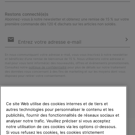
Restons connecté(e)s
Abonnez-vous à notre newsletter et obtenez une remise de 15 % sur votre
première commande dès 120 € d’achats sur les articles non soldés.
Inscription
par
e-
S’a
mail
En nous communiquant votre adresse e-mail, vous vous inscrivez à notre newsletter
et bénéficiez d’une remise de bienvenue de 15 %. Nous utiliserons votre adresse e-
mail pour vous tenir informé(e) des nouveautés, offres et événements promotionnels.
Consultez notre
politique de confidentialité
pour plus de détails sur notre traitement
des données vous concernant à des fins de marketing et sur les moyens dont vous
disposez pour retirer votre consentement.
Ce site Web utilise des cookies internes et de tiers et
autres technologies pour personnaliser le contenu et les
publicités, fournir des fonctionnalités de réseaux sociaux et
analyser notre trafic. Veuillez préciser si vous acceptez
notre utilisation de ces cookies via les options ci-dessous.
Si vous refusez les cookies, les cookies strictement
France