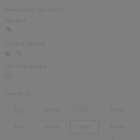
Couleur:
Dusty Twill, Gum 18
130,00 €
Sale price:
Regular price:
117,00 €
130,00 €
Sale price:
Regular price:
104,00 €
130,00 €
Taille:
39 EU
36 EU
36.5 EU
37 EU
37.5 EU
38 EU
38.5 EU
39 EU
39.5 EU