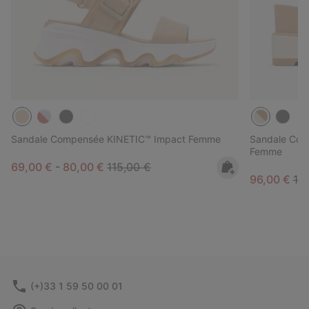
Sandale Compensée KINETIC™ Impact Femme
Sandale Comp
Femme
Minimum sale price:
Maximum sale price:
Regular price:
69,00 €
-
80,00 €
115,00 €
Sale price:
Reg
96,00 €
12
(+)33 1 59 50 00 01