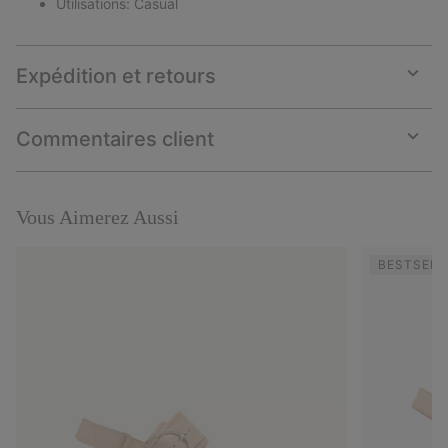
Utilisations: Casual
Expédition et retours
Expan
or
collap
Commentaires client
sectio
Expan
or
collap
sectio
Vous Aimerez Aussi
BESTSELL