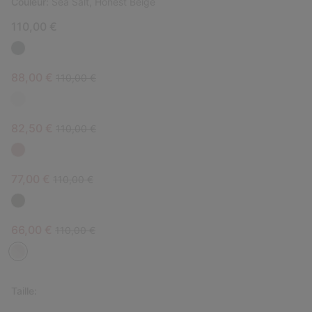
Couleur:
Sea Salt, Honest Beige
110,00 €
Sale price:
Regular price:
88,00 €
110,00 €
Sale price:
Regular price:
82,50 €
110,00 €
Sale price:
Regular price:
77,00 €
110,00 €
Sale price:
Regular price:
66,00 €
110,00 €
Taille: