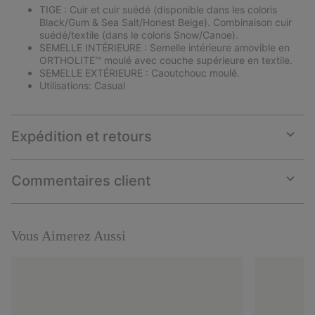
TIGE : Cuir et cuir suédé (disponible dans les coloris
Black/Gum & Sea Salt/Honest Beige). Combinaison cuir
suédé/textile (dans le coloris Snow/Canoe).
SEMELLE INTÉRIEURE : Semelle intérieure amovible en
ORTHOLITE™ moulé avec couche supérieure en textile.
SEMELLE EXTÉRIEURE : Caoutchouc moulé.
Utilisations: Casual
Expédition et retours
Expan
or
collap
Commentaires client
sectio
Expan
or
collap
sectio
Vous Aimerez Aussi