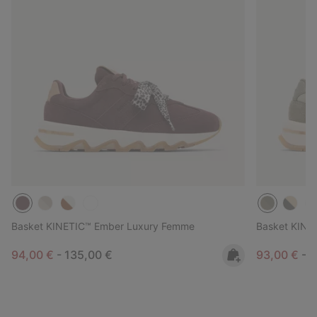
Basket KINETIC™ Ember Luxury Femme
Basket KINE
Minimum sale price:
Maximum price:
Minimum sa
M
94,00 €
-
135,00 €
93,00 €
-
1