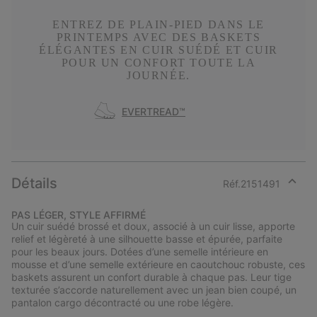
ENTREZ DE PLAIN-PIED DANS LE
PRINTEMPS AVEC DES BASKETS
ÉLÉGANTES EN CUIR SUÉDÉ ET CUIR
POUR UN CONFORT TOUTE LA
JOURNÉE.
EVERTREAD™
Détails
Réf.
2151491
Expan
or
PAS LÉGER, STYLE AFFIRMÉ
collap
Un cuir suédé brossé et doux, associé à un cuir lisse, apporte
sectio
relief et légèreté à une silhouette basse et épurée, parfaite
pour les beaux jours. Dotées d’une semelle intérieure en
mousse et d’une semelle extérieure en caoutchouc robuste, ces
baskets assurent un confort durable à chaque pas. Leur tige
texturée s’accorde naturellement avec un jean bien coupé, un
pantalon cargo décontracté ou une robe légère.