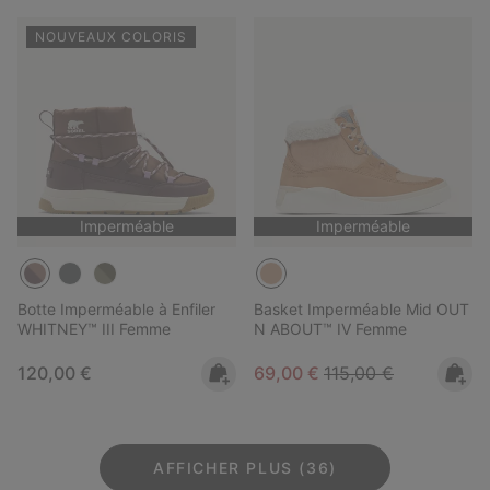
NOUVEAUX COLORIS
Imperméable
Imperméable
Botte Imperméable à Enfiler
Basket Imperméable Mid OUT
WHITNEY™ III Femme
N ABOUT™ IV Femme
Regular price:
Sale price:
Regular price:
120,00 €
69,00 €
115,00 €
AFFICHER PLUS (36)