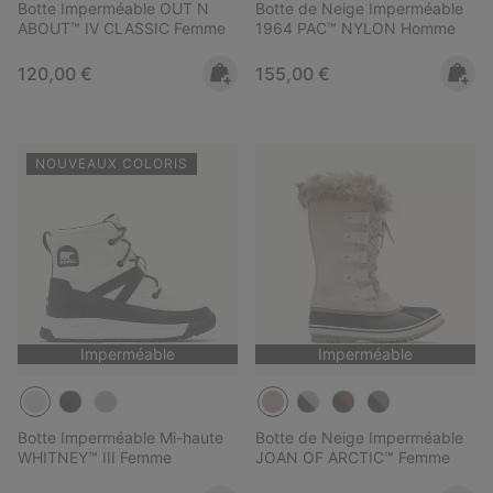
Botte Imperméable OUT N
Botte de Neige Imperméable
ABOUT™ IV CLASSIC Femme
1964 PAC™ NYLON Homme
Regular price:
Regular price:
120,00 €
155,00 €
NOUVEAUX COLORIS
Imperméable
Imperméable
Botte Imperméable Mi-haute
Botte de Neige Imperméable
WHITNEY™ III Femme
JOAN OF ARCTIC™ Femme