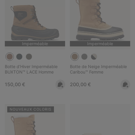
Imperméable
Imperméable
Botte d’Hiver Imperméable
Botte de Neige Imperméable
BUXTON™ LACE Homme
Caribou™ Femme
Regular price:
Regular price:
150,00 €
200,00 €
NOUVEAUX COLORIS