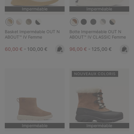
Imperméable
Imperméable
Basket Imperméable OUT N
Botte Imperméable OUT N
ABOUT™ IV Femme
ABOUT™ IV CLASSIC Femme
Minimum sale price:
Maximum price:
Minimum sale price:
Maximum price:
60,00 €
-
100,00 €
96,00 €
-
125,00 €
NOUVEAUX COLORIS
Imperméable
Imperméable