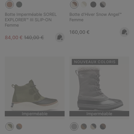
Botte Imperméable SOREL
Botte d’Hiver Snow Angel™
EXPLORER™ III SLIP-ON
Femme
Femme
Regular price:
160,00 €
Sale price:
Regular price:
84,00 €
140,00 €
NOUVEAUX COLORIS
Imperméable
Imperméable