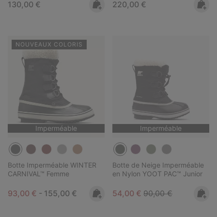
Regular price:
Regular price:
130,00 €
220,00 €
NOUVEAUX COLORIS
Imperméable
Imperméable
Botte Imperméable WINTER
Botte de Neige Imperméable
CARNIVAL™ Femme
en Nylon YOOT PAC™ Junior
Minimum sale price:
Maximum price:
Sale price:
Regular price:
93,00 €
-
155,00 €
54,00 €
90,00 €