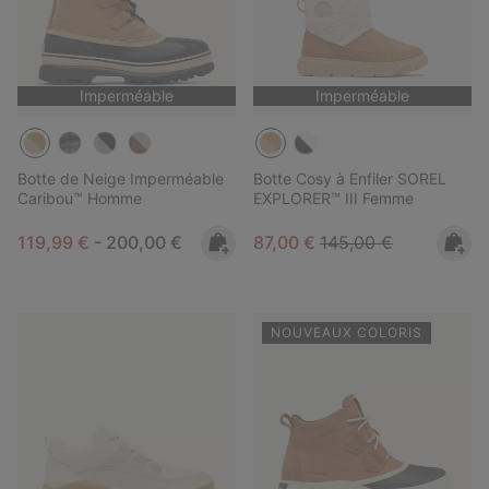
Imperméable
Imperméable
Botte de Neige Imperméable
Botte Cosy à Enfiler SOREL
Caribou™ Homme
EXPLORER™ III Femme
Minimum sale price:
Maximum price:
Sale price:
Regular price:
119,99 €
-
200,00 €
87,00 €
145,00 €
NOUVEAUX COLORIS