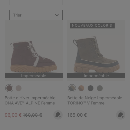
Trier
NOUVEAUX COLORIS
Imperméable
Imperméable
Botte d’Hiver Imperméable
Botte de Neige Imperméable
ONA AVE™ ALPINE Femme
TORINO™ V Femme
Sale price:
Regular price:
Regular price:
96,00 €
160,00 €
165,00 €