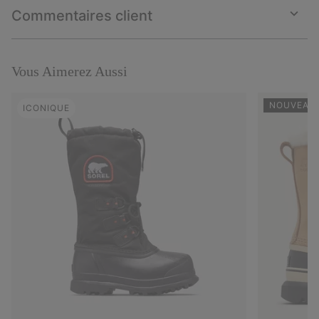
collap
Commentaires client
sectio
Expan
or
collap
sectio
Vous Aimerez Aussi
NOUVEAUX
ICONIQUE