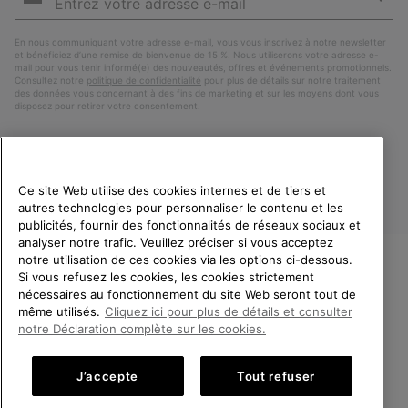
e-
S’a
mail
En nous communiquant votre adresse e-mail, vous vous inscrivez à notre newsletter
et bénéficiez d’une remise de bienvenue de 15 %. Nous utiliserons votre adresse e-
mail pour vous tenir informé(e) des nouveautés, offres et événements promotionnels.
Consultez notre
politique de confidentialité
pour plus de détails sur notre traitement
des données vous concernant à des fins de marketing et sur les moyens dont vous
disposez pour retirer votre consentement.
Ce site Web utilise des cookies internes et de tiers et
autres technologies pour personnaliser le contenu et les
publicités, fournir des fonctionnalités de réseaux sociaux et
analyser notre trafic. Veuillez préciser si vous acceptez
notre utilisation de ces cookies via les options ci-dessous.
Si vous refusez les cookies, les cookies strictement
France
BIENVENUE CHEZ SOREL.
nécessaires au fonctionnement du site Web seront tout de
VEUILLEZ SÉLECTIONNER
même utilisés.
Cliquez ici pour plus de détails et consulter
©
2026
SOREL. Tous droits réservés.
VOTRE PAYS DE LIVRAISON.
notre Déclaration complète sur les cookies.
Politique De Confidentialite
Conditions D'Utilisation
Achats en ligne disponibles
Conditions Générales de Vente
Garanties Légales
Cookies
J’accepte
Tout refuser
Impressum
Public CBCR