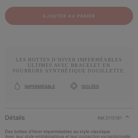
AJOUTER AU PANIER
LES BOTTES D’HIVER IMPERMÉABLES
ULTIMES AVEC BRACELET EN
FOURRURE SYNTHÉTIQUE DOUILLETTE.
IMPERMÉABLE
ISOLÉES
Détails
Réf.
2115181
Expan
or
Des bottes d’hiver imperméables au style classique
collap
Avec leur style emblématique et leur protection exceptionnelle,