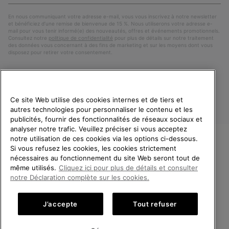
S’a
mail
En nous communiquant votre adresse e-mail, vous vous inscrivez à notre newsletter
et bénéficiez d’une remise de bienvenue de 15 %. Nous utiliserons votre adresse e-
mail pour vous tenir informé(e) des nouveautés, offres et événements promotionnels.
Consultez notre
politique de confidentialité
pour plus de détails sur notre traitement
des données vous concernant à des fins de marketing et sur les moyens dont vous
disposez pour retirer votre consentement.
Ce site Web utilise des cookies internes et de tiers et
autres technologies pour personnaliser le contenu et les
publicités, fournir des fonctionnalités de réseaux sociaux et
analyser notre trafic. Veuillez préciser si vous acceptez
notre utilisation de ces cookies via les options ci-dessous.
Si vous refusez les cookies, les cookies strictement
France
BIENVENUE CHEZ SOREL.
nécessaires au fonctionnement du site Web seront tout de
VEUILLEZ SÉLECTIONNER
même utilisés.
Cliquez ici pour plus de détails et consulter
©
2026
SOREL. Tous droits réservés.
VOTRE PAYS DE LIVRAISON.
notre Déclaration complète sur les cookies.
Politique De Confidentialite
Conditions D'Utilisation
Achats en ligne disponibles
Conditions Générales de Vente
Garanties Légales
Cookies
J’accepte
Tout refuser
Impressum
Public CBCR
United States
Achats