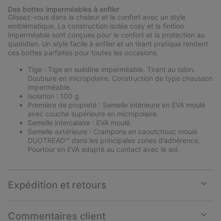
or
Des bottes imperméables à enfiler
collap
Glissez-vous dans la chaleur et le confort avec un style
sectio
emblématique. La construction isolée cosy et la finition
imperméable sont conçues pour le confort et la protection au
quotidien. Un style facile à enfiler et un tirant pratique rendent
ces bottes parfaites pour toutes les occasions.
Tige : Tige en suédine imperméable. Tirant au talon.
Doublure en micropolaire. Construction de type chausson
imperméable.
Isolation : 100 g.
Première de propreté : Semelle intérieure en EVA moulé
avec couche supérieure en micropolaire.
Semelle intercalaire : EVA moulé.
Semelle extérieure : Crampons en caoutchouc moulé
DUOTREAD™ dans les principales zones d’adhérence.
Pourtour en EVA adapté au contact avec le sol.
Expédition et retours
Expan
or
collap
Commentaires client
sectio