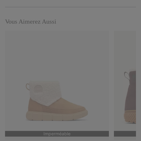
Expan
or
collap
sectio
Vous Aimerez Aussi
Imperméable