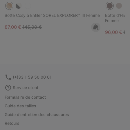
Botte Cosy à Enfiler SOREL EXPLORER™ III Femme
Botte d’Hiv
Femme
Sale price:
Regular price:
87,00 €
145,00 €
Sale price:
Reg
96,00 €
16
(+)33 1 59 50 00 01
Service client
Formulaire de contact
Guide des tailles
Guide d'entretien des chaussures
Retours