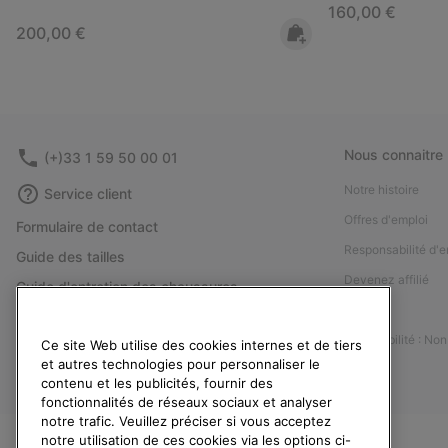
Regular price:
160,00 €
Regular price:
200,00 €
Nous connaitre
(+)33 1 59 50 00 01
Notre histoire
Service client
Offres d'emploi
Formulaire de contact
Responsabilité d'e
Guide des tailles
Devenez affilié
Guide d'entretien des chaussures
Presse
Retours
Accessibilité : No
Ce site Web utilise des cookies internes et de tiers
Rétractation
et autres technologies pour personnaliser le
Statut de la commande
contenu et les publicités, fournir des
fonctionnalités de réseaux sociaux et analyser
Livraison
notre trafic. Veuillez préciser si vous acceptez
Paiement
notre utilisation de ces cookies via les options ci-