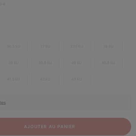
r price:
0 €
36.5 EU
37 EU
37.5 EU
38 EU
39 EU
39.5 EU
40 EU
40.5 EU
41.5 EU
42 EU
43 EU
les
AJOUTER AU PANIER