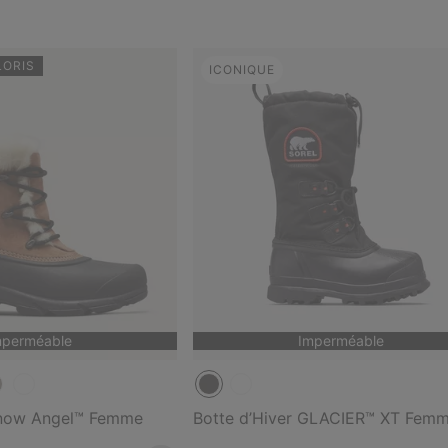
LORIS
ICONIQUE
mperméable
Imperméable
Snow Angel™ Femme
Botte d’Hiver GLACIER™ XT Fem