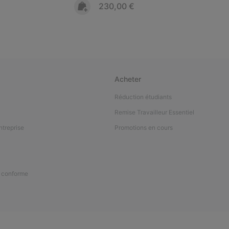
Regular price:
230,00 €
Acheter
Réduction étudiants
Remise Travailleur Essentiel
ntreprise
Promotions en cours
n conforme