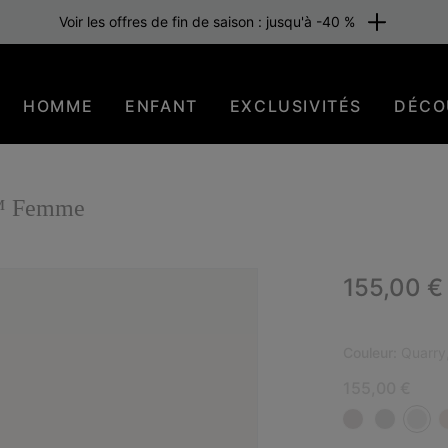
Voir les offres de fin de saison : jusqu'à -40 %
HOMME
ENFANT
EXCLUSIVITÉS
DÉCO
™ Femme
Regular p
155,00 €
NOU
Couleur:
Quarry
155,00 €