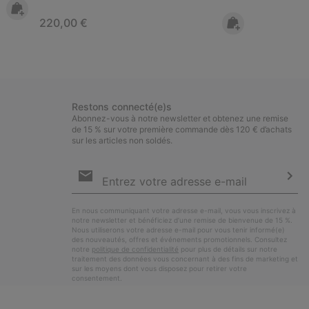
Regular price:
220,00 €
Restons connecté(e)s
Abonnez-vous à notre newsletter et obtenez une remise
de 15 % sur votre première commande dès 120 € d’achats
sur les articles non soldés.
Inscription
par
e-
S’a
mail
En nous communiquant votre adresse e-mail, vous vous inscrivez à
notre newsletter et bénéficiez d’une remise de bienvenue de 15 %.
Nous utiliserons votre adresse e-mail pour vous tenir informé(e)
des nouveautés, offres et événements promotionnels. Consultez
notre
politique de confidentialité
pour plus de détails sur notre
traitement des données vous concernant à des fins de marketing et
sur les moyens dont vous disposez pour retirer votre
consentement.