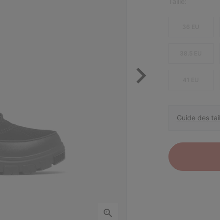
Taille:
36 EU
38.5 EU
41 EU
Guide des tail