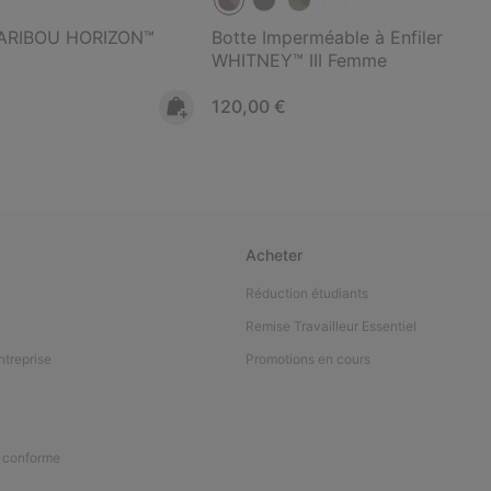
 CARIBOU HORIZON™
Botte Imperméable à Enfiler
WHITNEY™ III Femme
Regular price:
120,00 €
Acheter
Réduction étudiants
Remise Travailleur Essentiel
ntreprise
Promotions en cours
n conforme