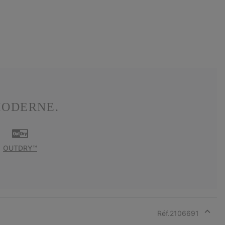
MODERNE.
OUTDRY™
Réf.
2106691
Expan