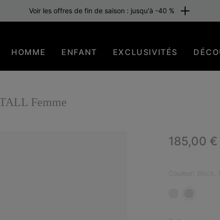
Voir les offres de fin de saison : jusqu'à -40 %
HOMME
ENFANT
EXCLUSIVITÉS
DÉCO
V TALL Femme
Regular p
185,00 €
NOU
Couleur:
Black, 