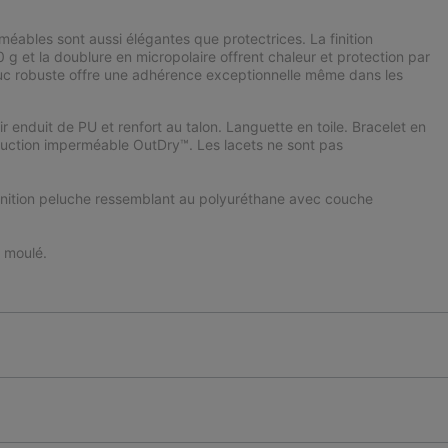
rméables sont aussi élégantes que protectrices. La finition
0 g et la doublure en micropolaire offrent chaleur et protection par
uc robuste offre une adhérence exceptionnelle même dans les
enduit de PU et renfort au talon. Languette en toile. Bracelet en
ruction imperméable OutDry™. Les lacets ne sont pas
finition peluche ressemblant au polyuréthane avec couche
 moulé.