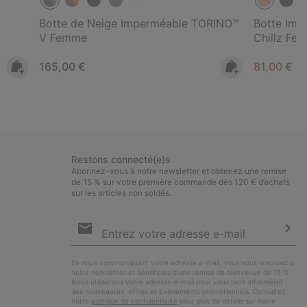
Botte de Neige Imperméable TORINO™
Botte Im
V Femme
Chillz Fe
Regular price:
Minimum s
165,00 €
81,00 €
-
Restons connecté(e)s
Abonnez-vous à notre newsletter et obtenez une remise
de 15 % sur votre première commande dès 120 € d’achats
sur les articles non soldés.
Inscription
par
e-
S’a
mail
En nous communiquant votre adresse e-mail, vous vous inscrivez à
notre newsletter et bénéficiez d’une remise de bienvenue de 15 %.
Nous utiliserons votre adresse e-mail pour vous tenir informé(e)
des nouveautés, offres et événements promotionnels. Consultez
notre
politique de confidentialité
pour plus de détails sur notre