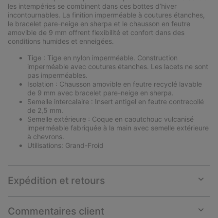
sectio
les intempéries se combinent dans ces bottes d’hiver
incontournables. La finition imperméable à coutures étanches,
le bracelet pare-neige en sherpa et le chausson en feutre
amovible de 9 mm offrent flexibilité et confort dans des
conditions humides et enneigées.
Tige : Tige en nylon imperméable. Construction
imperméable avec coutures étanches. Les lacets ne sont
pas imperméables.
Isolation : Chausson amovible en feutre recyclé lavable
de 9 mm avec bracelet pare-neige en sherpa.
Semelle intercalaire : Insert antigel en feutre contrecollé
de 2,5 mm.
Semelle extérieure : Coque en caoutchouc vulcanisé
imperméable fabriquée à la main avec semelle extérieure
à chevrons.
Utilisations: Grand-Froid
Expédition et retours
Expan
or
collap
Commentaires client
sectio