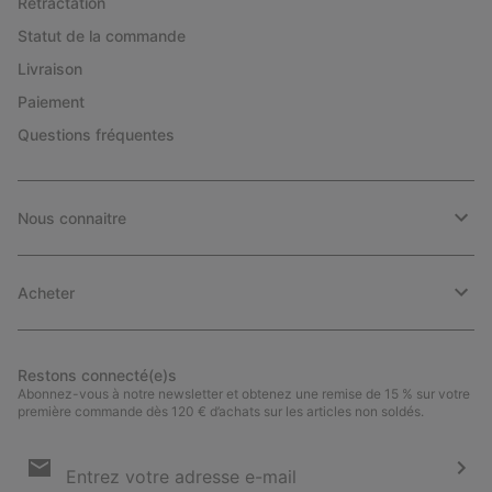
Rétractation
Statut de la commande
Livraison
Paiement
Questions fréquentes
Nous connaitre
Acheter
Restons connecté(e)s
Abonnez-vous à notre newsletter et obtenez une remise de 15 % sur votre
première commande dès 120 € d’achats sur les articles non soldés.
Inscription
par
e-
S’a