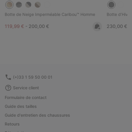
Botte de Neige Imperméable Caribou™ Homme
Botte d’Hiv
Minimum sale price:
Maximum price:
Regular pri
119,99 €
-
200,00 €
230,00 €
(+)33 1 59 50 00 01
Service client
Formulaire de contact
Guide des tailles
Guide d'entretien des chaussures
Retours