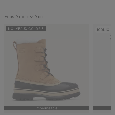
Expan
or
collap
sectio
Vous Aimerez Aussi
NOUVEAUX COLORIS
ICONIQUE
Imperméable