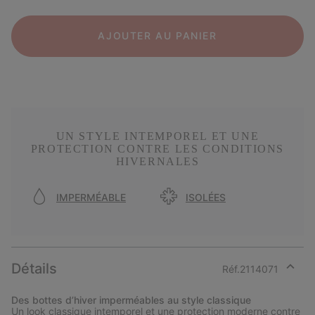
AJOUTER AU PANIER
UN STYLE INTEMPOREL ET UNE
PROTECTION CONTRE LES CONDITIONS
HIVERNALES
IMPERMÉABLE
ISOLÉES
Détails
Réf.
2114071
Expan
or
Des bottes d’hiver imperméables au style classique
collap
Un look classique intemporel et une protection moderne contre