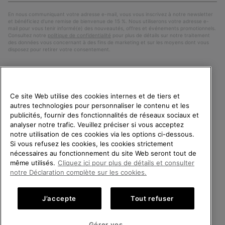
mail
En nous communiquant votre adresse e-mail, vous vous inscrivez à notre newsletter
et bénéficiez d’une remise de bienvenue de 15 %. Nous utiliserons votre adresse e-
mail pour vous tenir informé(e) des nouveautés, offres et événements promotionnels.
Consultez notre
politique de confidentialité
pour plus de détails sur notre traitement
des données vous concernant à des fins de marketing et sur les moyens dont vous
disposez pour retirer votre consentement.
Ce site Web utilise des cookies internes et de tiers et
autres technologies pour personnaliser le contenu et les
publicités, fournir des fonctionnalités de réseaux sociaux et
analyser notre trafic. Veuillez préciser si vous acceptez
notre utilisation de ces cookies via les options ci-dessous.
Si vous refusez les cookies, les cookies strictement
France
BIENVENUE CHEZ SOREL.
nécessaires au fonctionnement du site Web seront tout de
VEUILLEZ SÉLECTIONNER
même utilisés.
Cliquez ici pour plus de détails et consulter
©
2026
SOREL. Tous droits réservés.
VOTRE PAYS DE LIVRAISON.
notre Déclaration complète sur les cookies.
Politique De Confidentialite
Conditions D'Utilisation
Achats en ligne disponibles
Conditions Générales de Vente
Garanties Légales
Cookies
J’accepte
Tout refuser
Impressum
Public CBCR
United States
Achats
Gérer vos