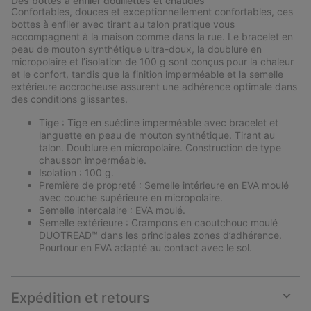
Des bottes à enfiler douillettes et chaudes
collap
Confortables, douces et exceptionnellement confortables, ces
sectio
bottes à enfiler avec tirant au talon pratique vous
accompagnent à la maison comme dans la rue. Le bracelet en
peau de mouton synthétique ultra-doux, la doublure en
micropolaire et l’isolation de 100 g sont conçus pour la chaleur
et le confort, tandis que la finition imperméable et la semelle
extérieure accrocheuse assurent une adhérence optimale dans
des conditions glissantes.
Tige : Tige en suédine imperméable avec bracelet et
languette en peau de mouton synthétique. Tirant au
talon. Doublure en micropolaire. Construction de type
chausson imperméable.
Isolation : 100 g.
Première de propreté : Semelle intérieure en EVA moulé
avec couche supérieure en micropolaire.
Semelle intercalaire : EVA moulé.
Semelle extérieure : Crampons en caoutchouc moulé
DUOTREAD™ dans les principales zones d’adhérence.
Pourtour en EVA adapté au contact avec le sol.
Expédition et retours
Expan