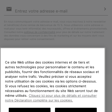
Inscription
par
e-
S’a
mail
En nous communiquant votre adresse e-mail, vous vous inscrivez à notre newsletter
et bénéficiez d’une remise de bienvenue de 15 %. Nous utiliserons votre adresse e-
mail pour vous tenir informé(e) des nouveautés, offres et événements promotionnels.
Consultez notre
politique de confidentialité
pour plus de détails sur notre traitement
des données vous concernant à des fins de marketing et sur les moyens dont vous
disposez pour retirer votre consentement.
Ce site Web utilise des cookies internes et de tiers et
autres technologies pour personnaliser le contenu et les
publicités, fournir des fonctionnalités de réseaux sociaux et
analyser notre trafic. Veuillez préciser si vous acceptez
notre utilisation de ces cookies via les options ci-dessous.
Si vous refusez les cookies, les cookies strictement
France
BIENVENUE CHEZ SOREL.
nécessaires au fonctionnement du site Web seront tout de
VEUILLEZ SÉLECTIONNER
même utilisés.
Cliquez ici pour plus de détails et consulter
©
2026
SOREL. Tous droits réservés.
VOTRE PAYS DE LIVRAISON.
notre Déclaration complète sur les cookies.
Politique De Confidentialite
Conditions D'Utilisation
Achats en ligne disponibles
Conditions Générales de Vente
Garanties Légales
Cookies