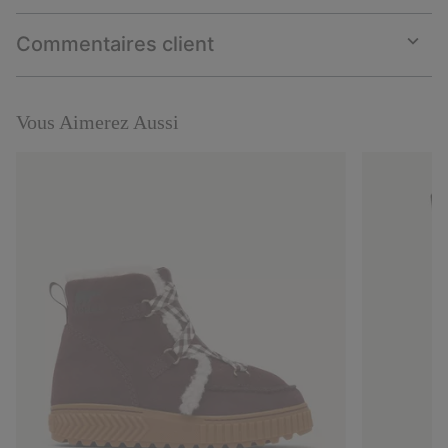
or
collap
Commentaires client
sectio
Expan
or
collap
sectio
Vous Aimerez Aussi