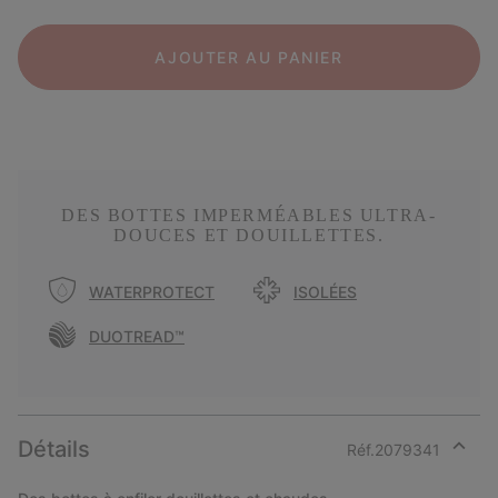
AJOUTER AU PANIER
DES BOTTES IMPERMÉABLES ULTRA-
DOUCES ET DOUILLETTES.
WATERPROTECT
ISOLÉES
DUOTREAD™
Détails
Réf.
2079341
Expan
or