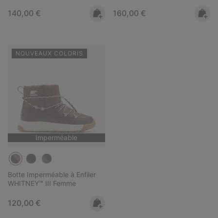
Regular price:
Regular price:
140,00 €
160,00 €
NOUVEAUX COLORIS
Imperméable
Botte Imperméable à Enfiler
WHITNEY™ III Femme
Regular price:
120,00 €