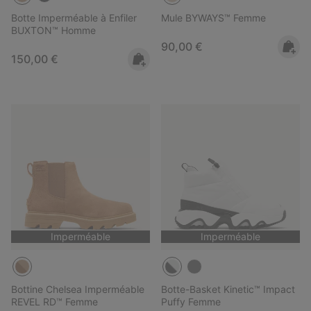
Botte Imperméable à Enfiler
Mule BYWAYS™ Femme
BUXTON™ Homme
Regular price:
90,00 €
Regular price:
150,00 €
Imperméable
Imperméable
Bottine Chelsea Imperméable
Botte-Basket Kinetic™ Impact
REVEL RD™ Femme
Puffy Femme