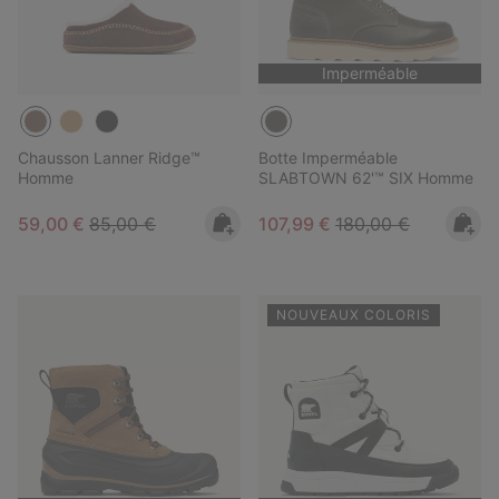
Imperméable
Chausson Lanner Ridge™
Botte Imperméable
Homme
SLABTOWN 62'™ SIX Homme
Sale price:
Regular price:
Sale price:
Regular price:
59,00 €
85,00 €
107,99 €
180,00 €
NOUVEAUX COLORIS