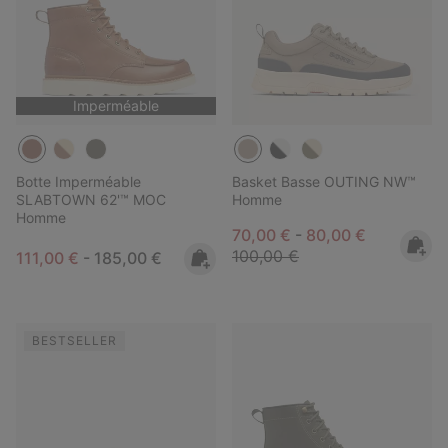
Imperméable
Botte Imperméable
Basket Basse OUTING NW™
SLABTOWN 62'™ MOC
Homme
Homme
Minimum sale price:
Maximum sale pric
Regular pri
70,00 €
-
80,00 €
100,00 €
Minimum sale price:
Maximum price:
111,00 €
-
185,00 €
BESTSELLER