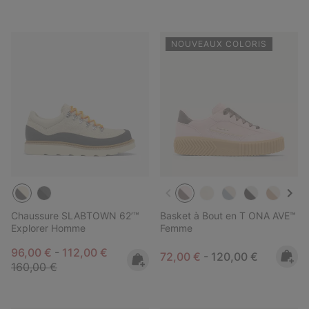
NOUVEAUX COLORIS
Chaussure SLABTOWN 62’™
Basket à Bout en T ONA AVE™
Explorer Homme
Femme
Minimum sale price:
Maximum sale price:
Regular price:
96,00 €
-
112,00 €
Minimum sale price:
Maximum price:
72,00 €
-
120,00 €
160,00 €