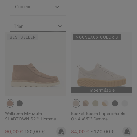
Couleur
Trier
BESTSELLER
NOUVEAUX COLORIS
Imperméable
Wallabee Mi-haute
Basket Basse Imperméable
SLABTOWN 62’™ Homme
ONA AVE™ Femme
Sale price:
Regular price:
Minimum sale price:
Maximum price:
90,00 €
150,00 €
84,00 €
-
120,00 €