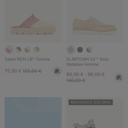
Sabot REIN CB™ Femme
SLABTOWN 62'™ Stoic
Wallabee Homme
Sale price:
Regular price:
75,00 €
125,00 €
Minimum sale price:
Maximum sale pric
Regular pr
90,00 €
-
98,00 €
140,00 €
NOUVEAUX COLORIS