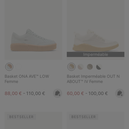
Imperméable
Basket ONA AVE™ LOW
Basket Imperméable OUT N
Femme
ABOUT™ IV Femme
Minimum sale price:
Maximum price:
Minimum sale price:
Maximum price:
88,00 €
-
110,00 €
60,00 €
-
100,00 €
BESTSELLER
BESTSELLER