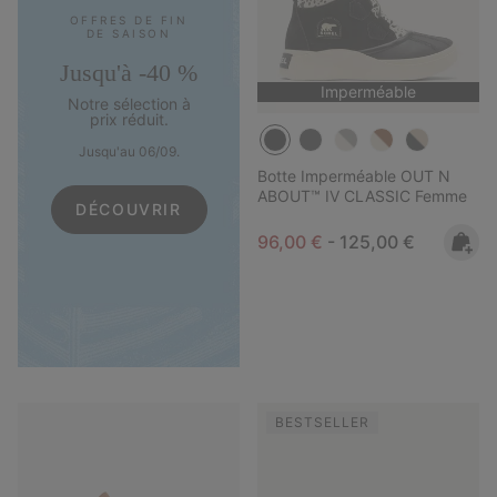
OFFRES DE FIN
DE SAISON
Jusqu'à -40 %
Imperméable
Notre sélection à
prix réduit.
Jusqu'au 06/09.
Botte Imperméable OUT N
ABOUT™ IV CLASSIC Femme
DÉCOUVRIR
Minimum sale price:
Maximum price:
96,00 €
-
125,00 €
BESTSELLER