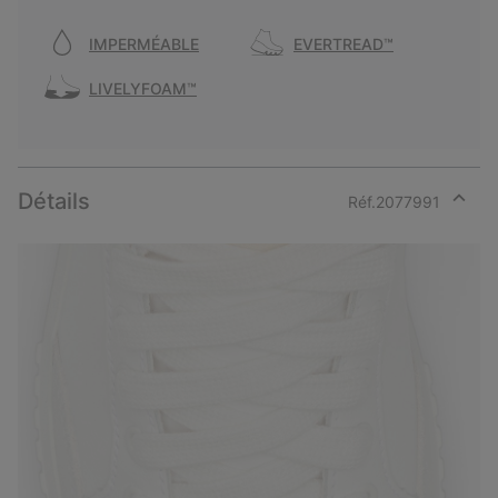
IMPERMÉABLE
EVERTREAD™
LIVELYFOAM™
Détails
Réf.
2077991
Expan
or
collap
sectio