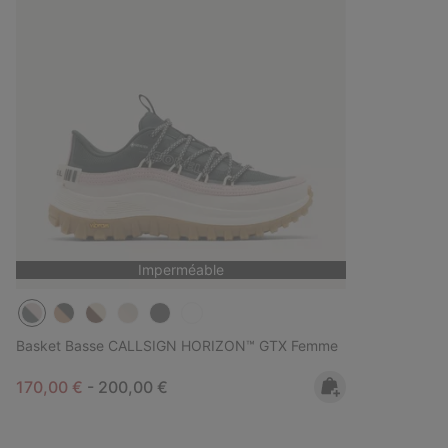
Imperméable
Basket Basse CALLSIGN HORIZON™ GTX Femme
Minimum sale price:
Maximum price:
170,00 €
-
200,00 €