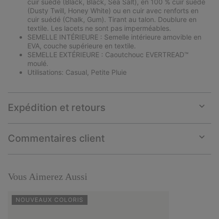
cuir suédé (Black, Black, Sea Salt), en 100 % cuir suédé
(Dusty Twill, Honey White) ou en cuir avec renforts en
cuir suédé (Chalk, Gum). Tirant au talon. Doublure en
textile. Les lacets ne sont pas imperméables.
SEMELLE INTÉRIEURE : Semelle intérieure amovible en
EVA, couche supérieure en textile.
SEMELLE EXTÉRIEURE : Caoutchouc EVERTREAD™
moulé.
Utilisations: Casual, Petite Pluie
Expédition et retours
Expan
or
collap
Commentaires client
sectio
Expan
or
collap
sectio
Vous Aimerez Aussi
NOUVEAUX COLORIS