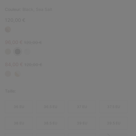
Couleur:
Black, Sea Salt
120,00 €
Sale price:
Regular price:
96,00 €
120,00 €
Sale price:
Regular price:
84,00 €
120,00 €
Taille:
36 EU
36.5 EU
37 EU
37.5 EU
38 EU
38.5 EU
39 EU
39.5 EU