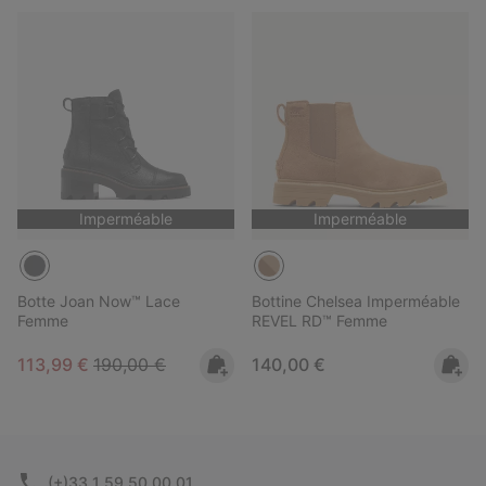
Imperméable
Imperméable
Botte Joan Now™ Lace
Bottine Chelsea Imperméable
Femme
REVEL RD™ Femme
Sale price:
Regular price:
Regular price:
113,99 €
190,00 €
140,00 €
(+)33 1 59 50 00 01