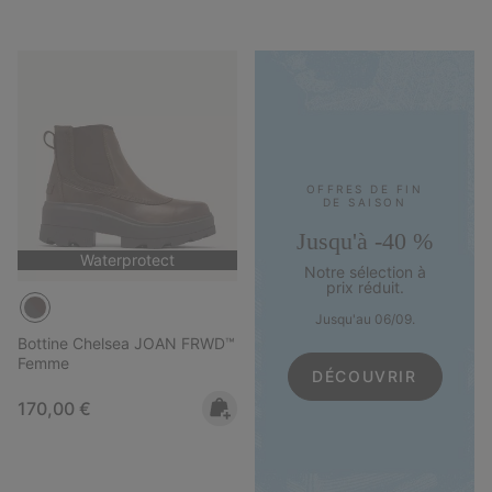
OFFRES DE FIN
DE SAISON
Jusqu'à -40 %
Waterprotect
Notre sélection à
prix réduit.
Jusqu'au 06/09.
Bottine Chelsea JOAN FRWD™
Femme
DÉCOUVRIR
Regular price:
170,00 €