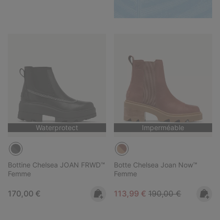
Waterprotect
Imperméable
Bottine Chelsea JOAN FRWD™
Botte Chelsea Joan Now™
Femme
Femme
Regular price:
Sale price:
Regular price:
170,00 €
113,99 €
190,00 €