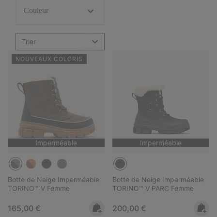
Couleur
Trier
NOUVEAUX COLORIS
Imperméable
Imperméable
Botte de Neige Imperméable
Botte de Neige Imperméable
TORINO™ V Femme
TORINO™ V PARC Femme
Regular price:
Regular price:
165,00 €
200,00 €