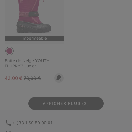
Imperméable
Botte de Neige YOUTH
FLURRY™ Junior
Sale price:
Regular price:
42,00 €
70,00 €
AFFICHER PLUS (2)
(+)33 1 59 50 00 01