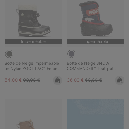
Imperméable
Imperméable
Botte de Neige Imperméable
Botte de Neige SNOW
en Nylon YOOT PAC™ Enfant
COMMANDER™ Tout-petit
Sale price:
Regular price:
Sale price:
Regular price:
54,00 €
90,00 €
36,00 €
60,00 €