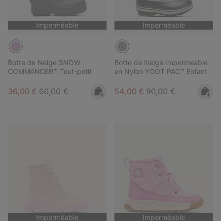
Imperméable
Imperméable
Botte de Neige SNOW
Botte de Neige Imperméable
COMMANDER™ Tout-petit
en Nylon YOOT PAC™ Enfant
Sale price:
Regular price:
Sale price:
Regular price:
36,00 €
60,00 €
54,00 €
90,00 €
Imperméable
Imperméable