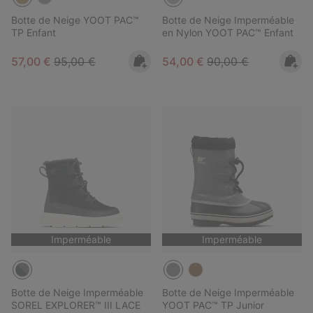
Botte de Neige YOOT PAC™
Botte de Neige Imperméable
TP Enfant
en Nylon YOOT PAC™ Enfant
Sale price:
Regular price:
Sale price:
Regular price:
57,00 €
95,00 €
54,00 €
90,00 €
Imperméable
Imperméable
Botte de Neige Imperméable
Botte de Neige Imperméable
SOREL EXPLORER™ III LACE
YOOT PAC™ TP Junior