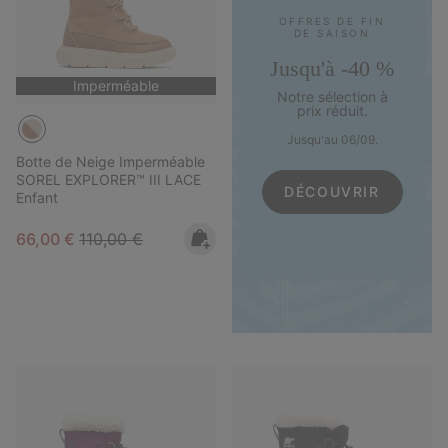
OFFRES DE FIN
DE SAISON
Jusqu'à -40 %
Imperméable
Notre sélection à
prix réduit.
Jusqu'au 06/09.
Botte de Neige Imperméable
SOREL EXPLORER™ III LACE
DÉCOUVRIR
Enfant
Sale price:
Regular price:
66,00 €
110,00 €