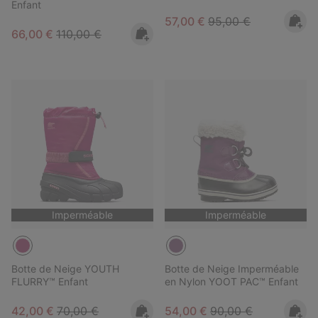
Enfant
Sale price:
Regular price:
57,00 €
95,00 €
Sale price:
Regular price:
66,00 €
110,00 €
Imperméable
Imperméable
Botte de Neige YOUTH
Botte de Neige Imperméable
FLURRY™ Enfant
en Nylon YOOT PAC™ Enfant
Sale price:
Regular price:
Sale price:
Regular price:
42,00 €
70,00 €
54,00 €
90,00 €