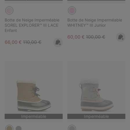
Botte de Neige Imperméable
Botte de Neige Imperméable
SOREL EXPLORER™ III LACE
WHITNEY™ III Junior
Enfant
Sale price:
Regular price:
60,00 €
100,00 €
Sale price:
Regular price:
66,00 €
110,00 €
Imperméable
Imperméable