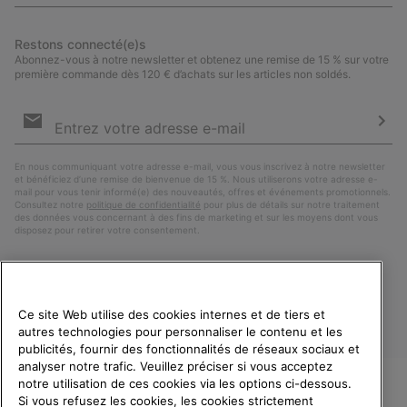
Restons connecté(e)s
Abonnez-vous à notre newsletter et obtenez une remise de 15 % sur votre
première commande dès 120 € d’achats sur les articles non soldés.
Inscription
par
e-
S’a
mail
En nous communiquant votre adresse e-mail, vous vous inscrivez à notre newsletter
et bénéficiez d’une remise de bienvenue de 15 %. Nous utiliserons votre adresse e-
mail pour vous tenir informé(e) des nouveautés, offres et événements promotionnels.
Consultez notre
politique de confidentialité
pour plus de détails sur notre traitement
des données vous concernant à des fins de marketing et sur les moyens dont vous
disposez pour retirer votre consentement.
Ce site Web utilise des cookies internes et de tiers et
autres technologies pour personnaliser le contenu et les
publicités, fournir des fonctionnalités de réseaux sociaux et
analyser notre trafic. Veuillez préciser si vous acceptez
notre utilisation de ces cookies via les options ci-dessous.
Si vous refusez les cookies, les cookies strictement
France