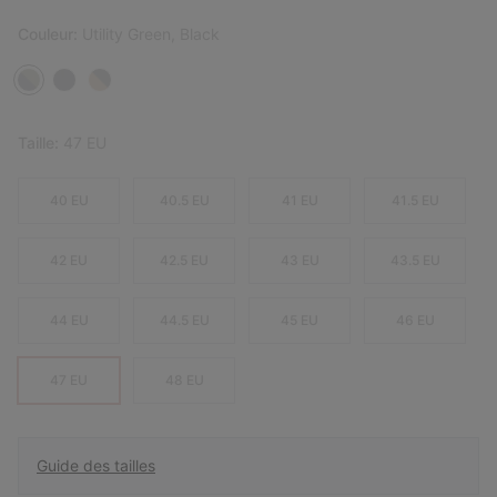
Couleur:
Utility Green, Black
Taille:
47 EU
40 EU
40.5 EU
41 EU
41.5 EU
42 EU
42.5 EU
43 EU
43.5 EU
44 EU
44.5 EU
45 EU
46 EU
47 EU
48 EU
Guide des tailles