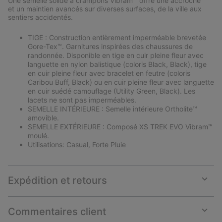
Une semelle solide à crampons Vibram™ offre une accroche
et un maintien avancés sur diverses surfaces, de la ville aux
sentiers accidentés.
TIGE : Construction entièrement imperméable brevetée
Gore-Tex™. Garnitures inspirées des chaussures de
randonnée. Disponible en tige en cuir pleine fleur avec
languette en nylon balistique (coloris Black, Black), tige
en cuir pleine fleur avec bracelet en feutre (coloris
Caribou Buff, Black) ou en cuir pleine fleur avec languette
en cuir suédé camouflage (Utility Green, Black). Les
lacets ne sont pas imperméables.
SEMELLE INTÉRIEURE : Semelle intérieure Ortholite™
amovible.
SEMELLE EXTÉRIEURE : Composé XS TREK EVO Vibram™
moulé.
Utilisations: Casual, Forte Pluie
Expédition et retours
Expan
or
collap
Commentaires client
sectio
Expan