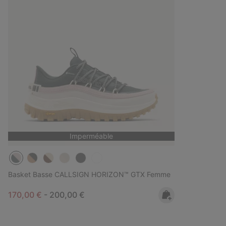
Imperméable
Basket Basse CALLSIGN HORIZON™ GTX Femme
Minimum sale price:
Maximum price:
170,00 €
-
200,00 €