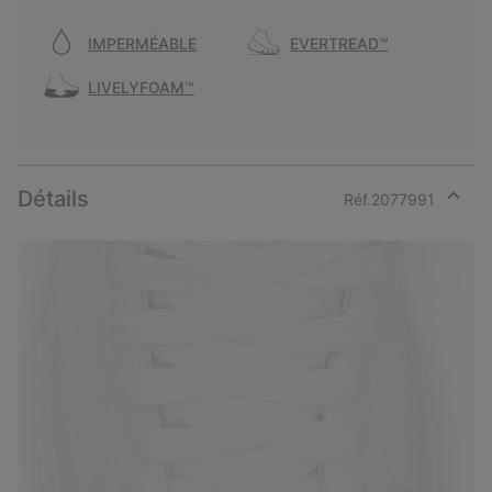
IMPERMÉABLE
EVERTREAD™
LIVELYFOAM™
Détails
Réf.
2077991
Expan
or
collap
sectio