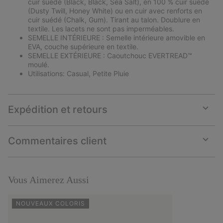
cuir suédé (Black, Black, Sea Salt), en 100 % cuir suédé
(Dusty Twill, Honey White) ou en cuir avec renforts en
cuir suédé (Chalk, Gum). Tirant au talon. Doublure en
textile. Les lacets ne sont pas imperméables.
SEMELLE INTÉRIEURE : Semelle intérieure amovible en
EVA, couche supérieure en textile.
SEMELLE EXTÉRIEURE : Caoutchouc EVERTREAD™
moulé.
Utilisations: Casual, Petite Pluie
Expédition et retours
Expan
or
collap
Commentaires client
sectio
Expan
or
collap
sectio
Vous Aimerez Aussi
NOUVEAUX COLORIS