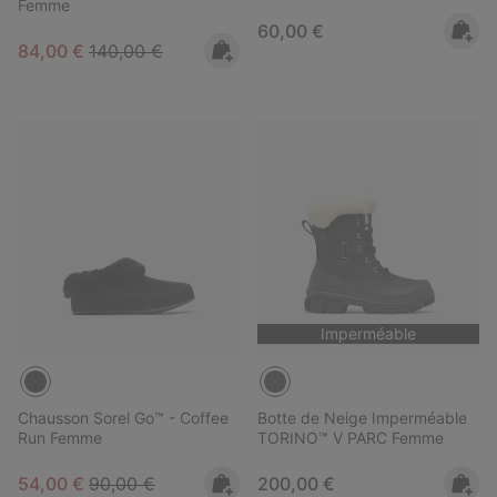
Femme
Regular price:
60,00 €
Sale price:
Regular price:
84,00 €
140,00 €
Imperméable
Chausson Sorel Go™ - Coffee
Botte de Neige Imperméable
Run Femme
TORINO™ V PARC Femme
Sale price:
Regular price:
Regular price:
54,00 €
90,00 €
200,00 €