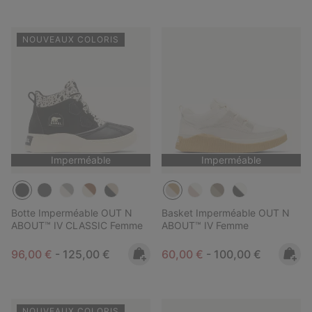
NOUVEAUX COLORIS
Imperméable
Imperméable
Botte Imperméable OUT N
Basket Imperméable OUT N
ABOUT™ IV CLASSIC Femme
ABOUT™ IV Femme
Minimum sale price:
Maximum price:
Minimum sale price:
Maximum price:
96,00 €
-
125,00 €
60,00 €
-
100,00 €
NOUVEAUX COLORIS