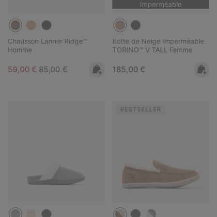
Imperméable
Chausson Lanner Ridge™
Botte de Neige Imperméable
Homme
TORINO™ V TALL Femme
Sale price:
Regular price:
Regular price:
59,00 €
85,00 €
185,00 €
BESTSELLER