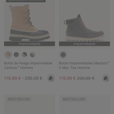
Imperméable
Imperméable
Botte de Neige Imperméable
Boots Imperméables Madson™
Caribou™ Homme
II Moc Toe Homme
Minimum sale price:
Maximum price:
Sale price:
Regular price:
119,99 €
-
200,00 €
119,99 €
200,00 €
BESTSELLER
BESTSELLER