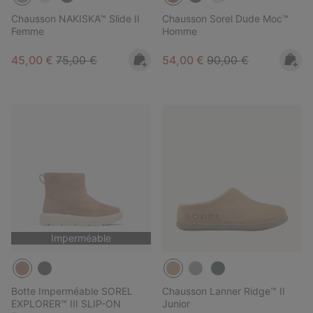
Chausson NAKISKA™ Slide II
Chausson Sorel Dude Moc™
Femme
Homme
Sale price:
Regular price:
Sale price:
Regular price:
45,00 €
75,00 €
54,00 €
90,00 €
Imperméable
Botte Imperméable SOREL
Chausson Lanner Ridge™ II
EXPLORER™ III SLIP-ON
Junior