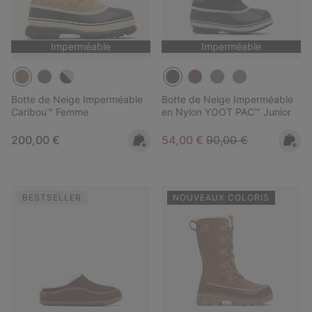
Imperméable
Imperméable
Botte de Neige Imperméable
Botte de Neige Imperméable
Caribou™ Femme
en Nylon YOOT PAC™ Junior
Regular price:
Sale price:
Regular price:
200,00 €
54,00 €
90,00 €
BESTSELLER
NOUVEAUX COLORIS