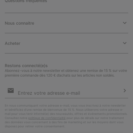
Questions fréquentes
Nous connaitre
Acheter
Restons connecté(e)s
Abonnez-vous à notre newsletter et obtenez une remise de 15 % sur votre
première commande dès 120 € d’achats sur les articles non soldés.
Inscription
par
e-
S’a
mail
En nous communiquant votre adresse e-mail, vous vous inscrivez à notre newsletter
et bénéficiez d’une remise de bienvenue de 15 %. Nous utiliserons votre adresse e-
mail pour vous tenir informé(e) des nouveautés, offres et événements promotionnels.
Consultez notre
politique de confidentialité
pour plus de détails sur notre traitement
des données vous concernant à des fins de marketing et sur les moyens dont vous
disposez pour retirer votre consentement.