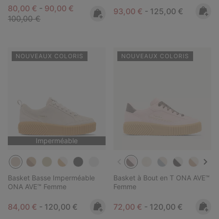
Minimum sale price:
Maximum sale price:
Regular price:
80,00 €
-
90,00 €
Minimum sale price:
Maximum price:
93,00 €
-
125,00 €
100,00 €
NOUVEAUX COLORIS
NOUVEAUX COLORIS
Imperméable
Basket Basse Imperméable
Basket à Bout en T ONA AVE™
ONA AVE™ Femme
Femme
Minimum sale price:
Maximum price:
Minimum sale price:
Maximum price:
84,00 €
-
120,00 €
72,00 €
-
120,00 €