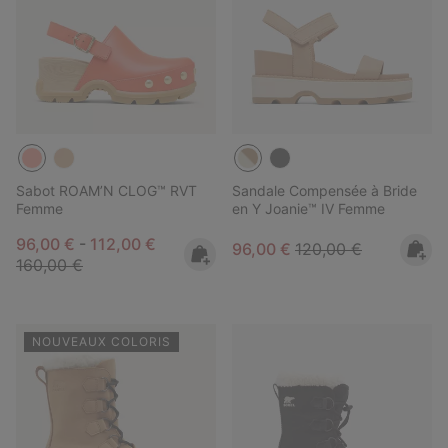
Sabot ROAM’N CLOG™ RVT
Sandale Compensée à Bride
Femme
en Y Joanie™ IV Femme
Minimum sale price:
Maximum sale price:
Regular price:
96,00 €
-
112,00 €
Sale price:
Regular price:
96,00 €
120,00 €
160,00 €
NOUVEAUX COLORIS