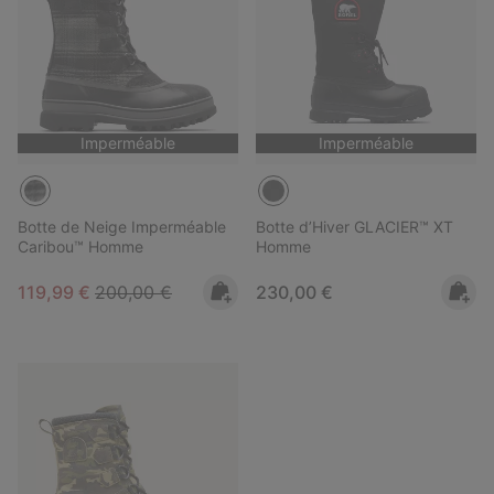
Imperméable
Imperméable
Botte de Neige Imperméable
Botte d’Hiver GLACIER™ XT
Caribou™ Homme
Homme
Sale price:
Regular price:
Regular price:
119,99 €
200,00 €
230,00 €