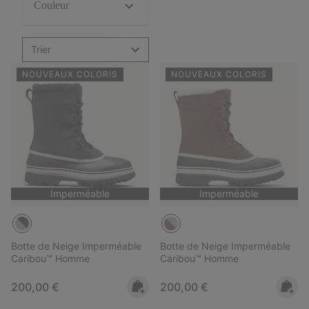
Couleur
Trier
NOUVEAUX COLORIS
NOUVEAUX COLORIS
Imperméable
Imperméable
Botte de Neige Imperméable
Botte de Neige Imperméable
Caribou™ Homme
Caribou™ Homme
Regular price:
Regular price:
200,00 €
200,00 €