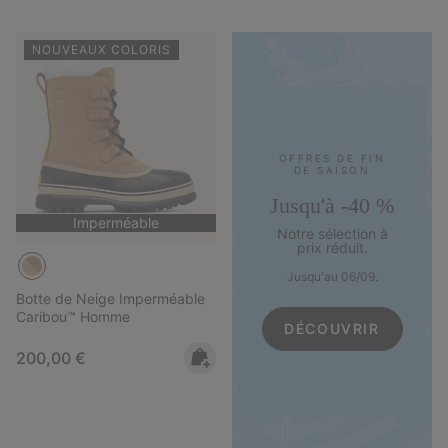
NOUVEAUX COLORIS
OFFRES DE FIN
DE SAISON
Jusqu'à -40 %
Imperméable
Notre sélection à
prix réduit.
Jusqu'au 06/09.
Botte de Neige Imperméable
Caribou™ Homme
DÉCOUVRIR
Regular price:
200,00 €