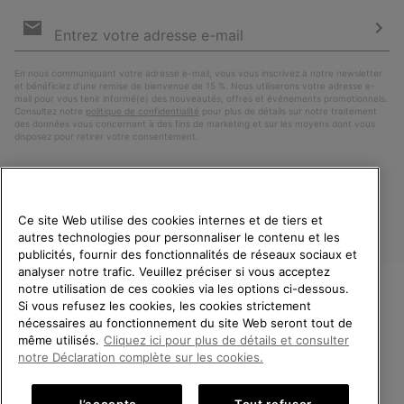
Inscription
par
e-
S’a
mail
En nous communiquant votre adresse e-mail, vous vous inscrivez à notre newsletter
et bénéficiez d’une remise de bienvenue de 15 %. Nous utiliserons votre adresse e-
mail pour vous tenir informé(e) des nouveautés, offres et événements promotionnels.
Consultez notre
politique de confidentialité
pour plus de détails sur notre traitement
des données vous concernant à des fins de marketing et sur les moyens dont vous
disposez pour retirer votre consentement.
Ce site Web utilise des cookies internes et de tiers et
autres technologies pour personnaliser le contenu et les
publicités, fournir des fonctionnalités de réseaux sociaux et
analyser notre trafic. Veuillez préciser si vous acceptez
notre utilisation de ces cookies via les options ci-dessous.
Si vous refusez les cookies, les cookies strictement
France
BIENVENUE CHEZ SOREL.
nécessaires au fonctionnement du site Web seront tout de
VEUILLEZ SÉLECTIONNER
même utilisés.
Cliquez ici pour plus de détails et consulter
©
2026
SOREL. Tous droits réservés.
VOTRE PAYS DE LIVRAISON.
notre Déclaration complète sur les cookies.
Politique De Confidentialite
Conditions D'Utilisation
Achats en ligne disponibles
Conditions Générales de Vente
Garanties Légales
Cookies
J’accepte
Tout refuser