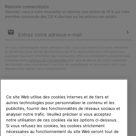
Restons connecté(e)s
Abonnez-vous à notre newsletter et obtenez une remise de 15 % sur votre
première commande dès 120 € d’achats sur les articles non soldés.
Inscription
par
e-
S’a
mail
En nous communiquant votre adresse e-mail, vous vous inscrivez à notre newsletter
et bénéficiez d’une remise de bienvenue de 15 %. Nous utiliserons votre adresse e-
mail pour vous tenir informé(e) des nouveautés, offres et événements promotionnels.
Consultez notre
politique de confidentialité
pour plus de détails sur notre traitement
des données vous concernant à des fins de marketing et sur les moyens dont vous
disposez pour retirer votre consentement.
Ce site Web utilise des cookies internes et de tiers et
autres technologies pour personnaliser le contenu et les
publicités, fournir des fonctionnalités de réseaux sociaux et
analyser notre trafic. Veuillez préciser si vous acceptez
notre utilisation de ces cookies via les options ci-dessous.
Si vous refusez les cookies, les cookies strictement
France
BIENVENUE CHEZ SOREL.
nécessaires au fonctionnement du site Web seront tout de
VEUILLEZ SÉLECTIONNER