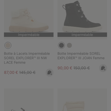
Imperméable
Imperméable
Botte à Lacets Imperméable
Botte Imperméable SOREL
SOREL EXPLORER™ III NW
EXPLORER™ III JOAN Femme
LACE Femme
Sale price:
Regular price:
90,00 €
150,00 €
Sale price:
Regular price:
87,00 €
145,00 €