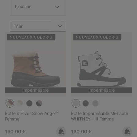
Couleur
Trier
NOUVEAUX COLORIS
NOUVEAUX COLORIS
Imperméable
Imperméable
Botte d’Hiver Snow Angel™
Botte Imperméable Mi-haute
Femme
WHITNEY™ III Femme
Regular price:
Regular price:
160,00 €
130,00 €