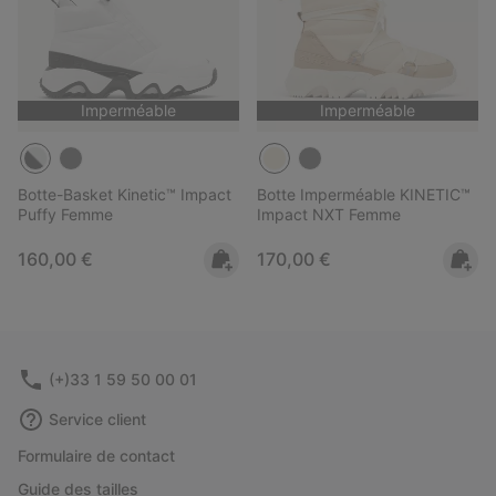
Imperméable
Imperméable
Botte-Basket Kinetic™ Impact
Botte Imperméable KINETIC™
Puffy Femme
Impact NXT Femme
Regular price:
Regular price:
160,00 €
170,00 €
(+)33 1 59 50 00 01
Service client
Formulaire de contact
Guide des tailles