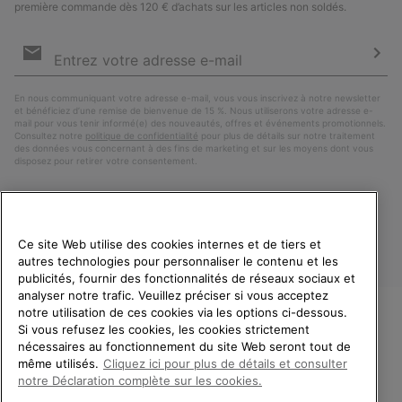
première commande dès 120 € d’achats sur les articles non soldés.
Inscription
par
e-
S’a
mail
En nous communiquant votre adresse e-mail, vous vous inscrivez à notre newsletter
et bénéficiez d’une remise de bienvenue de 15 %. Nous utiliserons votre adresse e-
mail pour vous tenir informé(e) des nouveautés, offres et événements promotionnels.
Consultez notre
politique de confidentialité
pour plus de détails sur notre traitement
des données vous concernant à des fins de marketing et sur les moyens dont vous
disposez pour retirer votre consentement.
Ce site Web utilise des cookies internes et de tiers et
autres technologies pour personnaliser le contenu et les
publicités, fournir des fonctionnalités de réseaux sociaux et
analyser notre trafic. Veuillez préciser si vous acceptez
notre utilisation de ces cookies via les options ci-dessous.
Si vous refusez les cookies, les cookies strictement
France
BIENVENUE CHEZ SOREL.
nécessaires au fonctionnement du site Web seront tout de
VEUILLEZ SÉLECTIONNER
même utilisés.
Cliquez ici pour plus de détails et consulter
©
2026
SOREL. Tous droits réservés.
VOTRE PAYS DE LIVRAISON.
notre Déclaration complète sur les cookies.
Politique De Confidentialite
Conditions D'Utilisation