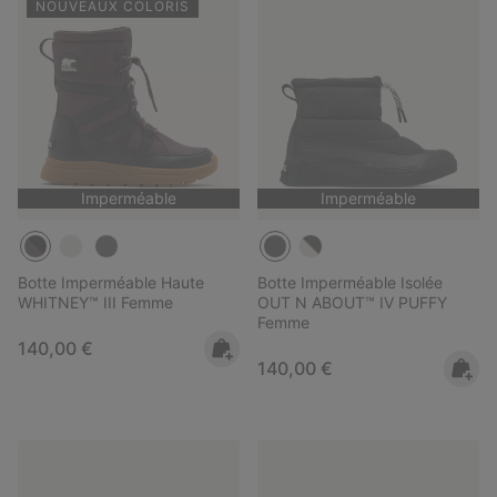
NOUVEAUX COLORIS
Imperméable
Imperméable
Botte Imperméable Haute
Botte Imperméable Isolée
WHITNEY™ III Femme
OUT N ABOUT™ IV PUFFY
Femme
Regular price:
140,00 €
Regular price:
140,00 €