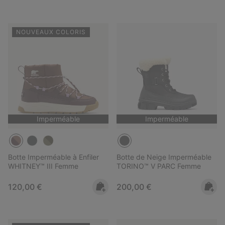
NOUVEAUX COLORIS
Imperméable
Imperméable
Botte Imperméable à Enfiler
Botte de Neige Imperméable
WHITNEY™ III Femme
TORINO™ V PARC Femme
Regular price:
Regular price:
120,00 €
200,00 €