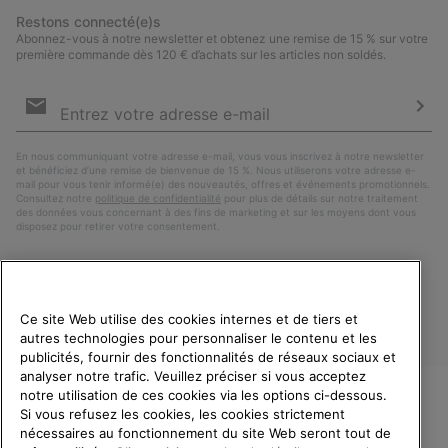
Restons connecté(e)s
Abonnez-vous à notre newsletter et obtenez une remise de 15 % sur votre
première commande dès 120 € d’achats sur les articles non soldés.
Inscription
par
e-
S’a
mail
En nous communiquant votre adresse e-mail, vous vous inscrivez à notre newsletter
et bénéficiez d’une remise de bienvenue de 15 %. Nous utiliserons votre adresse e-
mail pour vous tenir informé(e) des nouveautés, offres et événements promotionnels.
Consultez notre
politique de confidentialité
pour plus de détails sur notre traitement
des données vous concernant à des fins de marketing et sur les moyens dont vous
disposez pour retirer votre consentement.
Ce site Web utilise des cookies internes et de tiers et
autres technologies pour personnaliser le contenu et les
publicités, fournir des fonctionnalités de réseaux sociaux et
analyser notre trafic. Veuillez préciser si vous acceptez
notre utilisation de ces cookies via les options ci-dessous.
Si vous refusez les cookies, les cookies strictement
France
BIENVENUE CHEZ SOREL.
nécessaires au fonctionnement du site Web seront tout de
VEUILLEZ SÉLECTIONNER