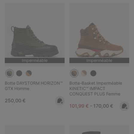
Imperméable
Imperméable
Botte DAYSTORM HORIZON™
Botte-Basket Imperméable
GTX Homme
KINETIC™ IMPACT
CONQUEST PLUS Femme
Regular price:
250,00 €
Minimum sale price:
Maximum price:
101,99 €
-
170,00 €