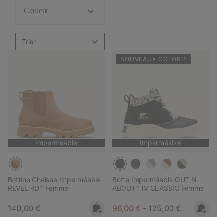
Couleur
Trier
NOUVEAUX COLORIS
Imperméable
Imperméable
Bottine Chelsea Imperméable
Botte Imperméable OUT N
REVEL RD™ Femme
ABOUT™ IV CLASSIC Femme
Regular price:
Minimum sale price:
Maximum price:
140,00 €
96,00 €
-
125,00 €