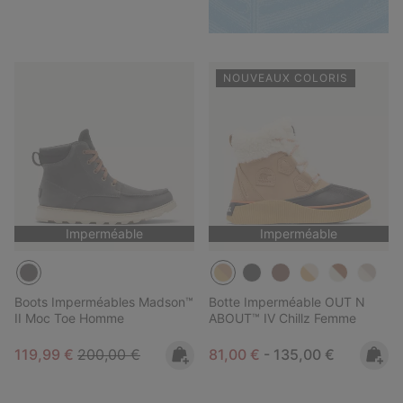
NOUVEAUX COLORIS
Imperméable
Imperméable
Boots Imperméables Madson™
Botte Imperméable OUT N
II Moc Toe Homme
ABOUT™ IV Chillz Femme
Sale price:
Regular price:
Minimum sale price:
Maximum price:
119,99 €
200,00 €
81,00 €
-
135,00 €