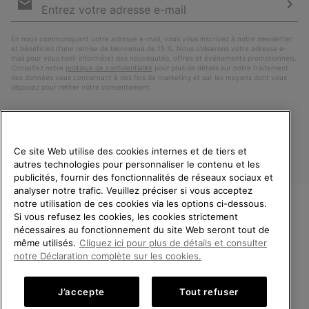
par
e-
S’a
mail
En nous communiquant votre adresse e-mail, vous vous inscrivez à notre newsletter
et bénéficiez d’une remise de bienvenue de 15 %. Nous utiliserons votre adresse e-
mail pour vous tenir informé(e) des nouveautés, offres et événements promotionnels.
Consultez notre
politique de confidentialité
pour plus de détails sur notre traitement
des données vous concernant à des fins de marketing et sur les moyens dont vous
disposez pour retirer votre consentement.
Ce site Web utilise des cookies internes et de tiers et
autres technologies pour personnaliser le contenu et les
publicités, fournir des fonctionnalités de réseaux sociaux et
analyser notre trafic. Veuillez préciser si vous acceptez
notre utilisation de ces cookies via les options ci-dessous.
Si vous refusez les cookies, les cookies strictement
France
BIENVENUE CHEZ SOREL.
nécessaires au fonctionnement du site Web seront tout de
VEUILLEZ SÉLECTIONNER
même utilisés.
Cliquez ici pour plus de détails et consulter
©
2026
SOREL. Tous droits réservés.
VOTRE PAYS DE LIVRAISON.
notre Déclaration complète sur les cookies.
Politique De Confidentialite
Conditions D'Utilisation
Achats en ligne disponibles
Conditions Générales de Vente
Garanties Légales
Cookies
J’accepte
Tout refuser