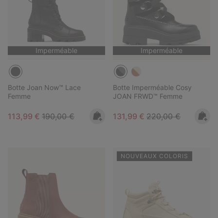
Imperméable
Imperméable
Botte Joan Now™ Lace
Botte Imperméable Cosy
Femme
JOAN FRWD™ Femme
Sale price:
Regular price:
Sale price:
Regular price:
113,99 €
190,00 €
131,99 €
220,00 €
NOUVEAUX COLORIS