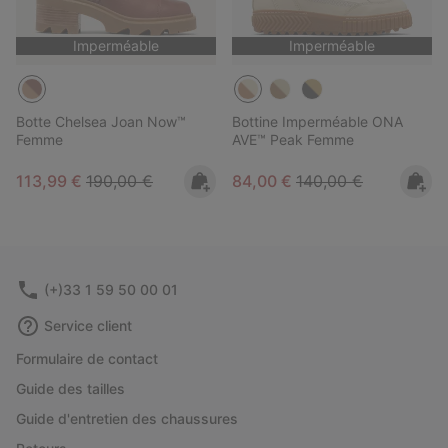
Imperméable
Imperméable
Botte Chelsea Joan Now™
Bottine Imperméable ONA
Femme
AVE™ Peak Femme
Sale price:
Regular price:
Sale price:
Regular price:
113,99 €
190,00 €
84,00 €
140,00 €
(+)33 1 59 50 00 01
Service client
Formulaire de contact
Guide des tailles
Guide d'entretien des chaussures