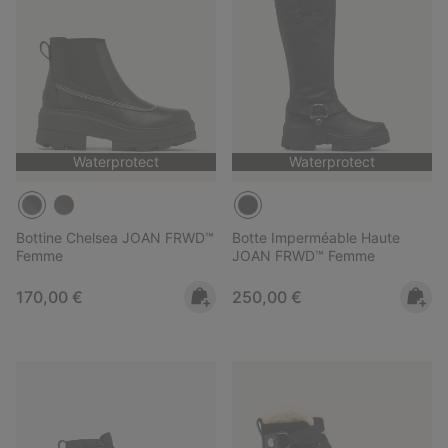
Waterprotect
Waterprotect
Bottine Chelsea JOAN FRWD™
Botte Imperméable Haute
Femme
JOAN FRWD™ Femme
Regular price:
Regular price:
170,00 €
250,00 €