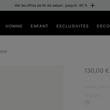
Voir les offres de fin de saison : jusqu'à -40 %
HOMME
ENFANT
EXCLUSIVITÉS
DÉCO
mme
Regular p
130,00 €
BES
Couleur:
Sea Sal
130,00 €