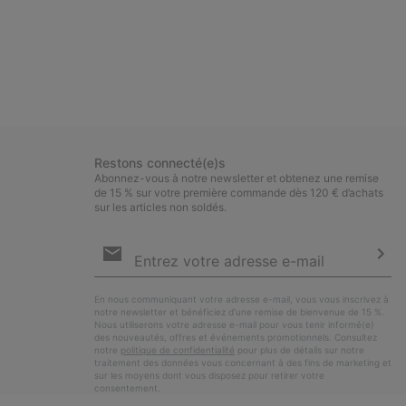
Restons connecté(e)s
Abonnez-vous à notre newsletter et obtenez une remise
de 15 % sur votre première commande dès 120 € d’achats
sur les articles non soldés.
Inscription
par
e-
S’a
mail
En nous communiquant votre adresse e-mail, vous vous inscrivez à
notre newsletter et bénéficiez d’une remise de bienvenue de 15 %.
Nous utiliserons votre adresse e-mail pour vous tenir informé(e)
des nouveautés, offres et événements promotionnels. Consultez
notre
politique de confidentialité
pour plus de détails sur notre
traitement des données vous concernant à des fins de marketing et
sur les moyens dont vous disposez pour retirer votre
consentement.