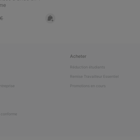
mme
 price:
 €
Acheter
Réduction étudiants
Remise Travailleur Essentiel
ntreprise
Promotions en cours
n conforme