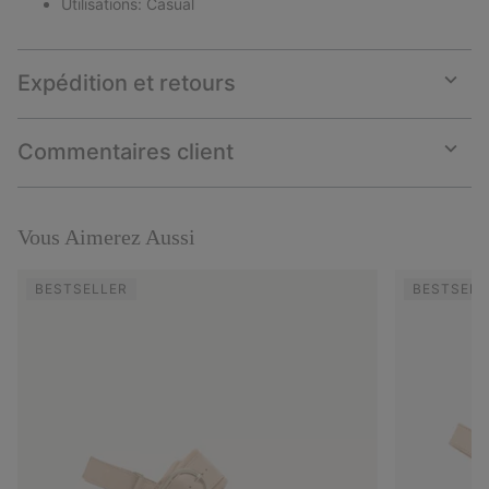
Utilisations: Casual
Expédition et retours
Expan
or
collap
Commentaires client
sectio
Expan
or
collap
sectio
Vous Aimerez Aussi
BESTSELLER
BESTSELL