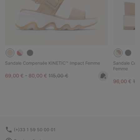
Sandale Compensée KINETIC™ Impact Femme
Sandale Comp
Femme
Minimum sale price:
Maximum sale price:
Regular price:
69,00 €
-
80,00 €
115,00 €
Sale price:
Reg
96,00 €
12
(+)33 1 59 50 00 01