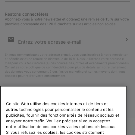
Restons connecté(e)s
Abonnez-vous à notre newsletter et obtenez une remise de 15 % sur votre
première commande dès 120 € d’achats sur les articles non soldés.
Inscription
par
e-
S’a
mail
En nous communiquant votre adresse e-mail, vous vous inscrivez à notre newsletter
et bénéficiez d’une remise de bienvenue de 15 %. Nous utiliserons votre adresse e-
mail pour vous tenir informé(e) des nouveautés, offres et événements promotionnels.
Consultez notre
politique de confidentialité
pour plus de détails sur notre traitement
des données vous concernant à des fins de marketing et sur les moyens dont vous
disposez pour retirer votre consentement.
Ce site Web utilise des cookies internes et de tiers et
autres technologies pour personnaliser le contenu et les
publicités, fournir des fonctionnalités de réseaux sociaux et
analyser notre trafic. Veuillez préciser si vous acceptez
notre utilisation de ces cookies via les options ci-dessous.
Si vous refusez les cookies, les cookies strictement
France