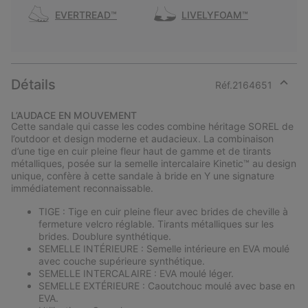
EVERTREAD™
LIVELYFOAM™
Détails
Réf.
2164651
Expan
or
L’AUDACE EN MOUVEMENT
collap
Cette sandale qui casse les codes combine héritage SOREL de
sectio
l’outdoor et design moderne et audacieux. La combinaison
d’une tige en cuir pleine fleur haut de gamme et de tirants
métalliques, posée sur la semelle intercalaire Kinetic™ au design
unique, confère à cette sandale à bride en Y une signature
immédiatement reconnaissable.
TIGE : Tige en cuir pleine fleur avec brides de cheville à
fermeture velcro réglable. Tirants métalliques sur les
brides. Doublure synthétique.
SEMELLE INTÉRIEURE : Semelle intérieure en EVA moulé
avec couche supérieure synthétique.
SEMELLE INTERCALAIRE : EVA moulé léger.
SEMELLE EXTÉRIEURE : Caoutchouc moulé avec base en
EVA.