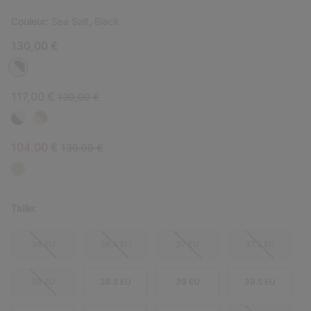
Couleur:
Sea Salt, Black
130,00 €
Sale price:
Regular price:
117,00 €
130,00 €
Sale price:
Regular price:
104,00 €
130,00 €
Taille:
36 EU
36.5 EU
37 EU
37.5 EU
38 EU
38.5 EU
39 EU
39.5 EU