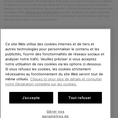
En nous communiquant votre adresse e-mail, vous vous inscrivez à notre newsletter
et bénéficiez d’une remise de bienvenue de 15 %. Nous utiliserons votre adresse e-
mail pour vous tenir informé(e) des nouveautés, offres et événements promotionnels.
Consultez notre
politique de confidentialité
pour plus de détails sur notre traitement
des données vous concernant à des fins de marketing et sur les moyens dont vous
disposez pour retirer votre consentement.
Ce site Web utilise des cookies internes et de tiers et
autres technologies pour personnaliser le contenu et les
publicités, fournir des fonctionnalités de réseaux sociaux et
analyser notre trafic. Veuillez préciser si vous acceptez
notre utilisation de ces cookies via les options ci-dessous.
Si vous refusez les cookies, les cookies strictement
France
BIENVENUE CHEZ SOREL.
nécessaires au fonctionnement du site Web seront tout de
VEUILLEZ SÉLECTIONNER
même utilisés.
Cliquez ici pour plus de détails et consulter
©
2026
SOREL. Tous droits réservés.
VOTRE PAYS DE LIVRAISON.
notre Déclaration complète sur les cookies.
Politique De Confidentialite
Conditions D'Utilisation
Achats en ligne disponibles
Conditions Générales de Vente
Garanties Légales
Cookies
J’accepte
Tout refuser
Impressum
Public CBCR
United States
Achats
Gérer vos
en
paramètres de
Service client: Lun - Sam de 9h à 13h et de 14h à 18h