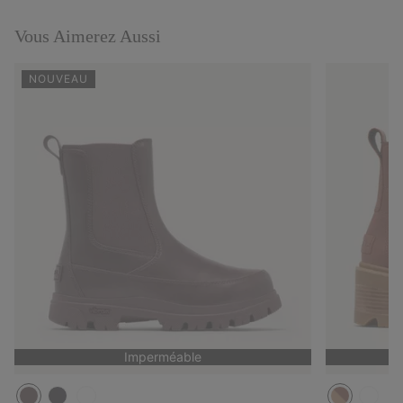
collap
sectio
Vous Aimerez Aussi
NOUVEAU
Imperméable