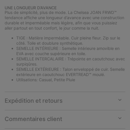
or
UNE LONGUEUR D’AVANCE
collap
Plus de simplicité, plus de mode. La Chelsea JOAN FRWD™
sectio
tendance affiche une longueur d’avance avec une construction
durable et imperméable mais légère, afin que vous puissiez
aller partout en tout confort, le jour comme la nuit.
TIGE : Matière imperméable. Cuir pleine fleur. Zip sur le
côté. Toile et doublure synthétique.
SEMELLE INTÉRIEURE : Semelle intérieure amovible en
EVA avec couche supérieure en toile.
SEMELLE INTERCALAIRE : Trépointe en caoutchouc avec
surpiqûres.
SEMELLE EXTÉRIEURE : Talon enveloppé de cuir. Semelle
extérieure en caoutchouc EVERTREAD™ moulé.
Utilisations: Casual, Petite Pluie
Expédition et retours
Expan
or
collap
Commentaires client
sectio
Expan
or