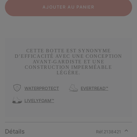
AJOUTER AU PANIER
CETTE BOTTE EST SYNONYME
D’EFFICACITÉ AVEC UNE CONCEPTION
AVANT-GARDISTE ET UNE
CONSTRUCTION IMPERMÉABLE
LÉGÈRE.
WATERPROTECT
EVERTREAD™
LIVELYFOAM™
Détails
Réf.
2138421
Expan