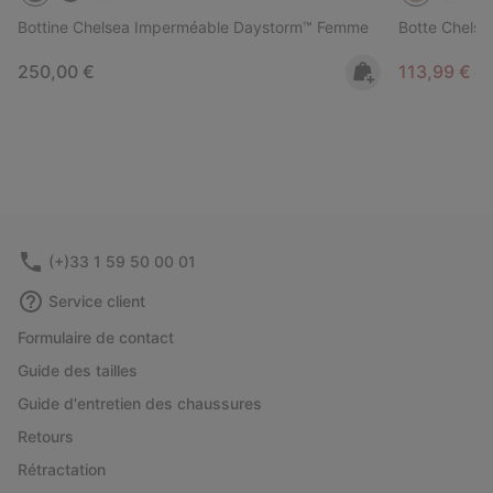
Bottine Chelsea Imperméable Daystorm™ Femme
Botte Chels
Regular price:
Sale price:
Re
250,00 €
113,99 €
1
(+)33 1 59 50 00 01
Service client
Formulaire de contact
Guide des tailles
Guide d'entretien des chaussures
Retours
Rétractation