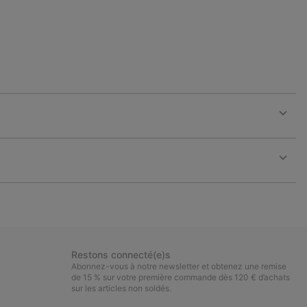
Expan
or
collap
sectio
Expan
or
collap
sectio
Restons connecté(e)s
Abonnez-vous à notre newsletter et obtenez une remise
de 15 % sur votre première commande dès 120 € d’achats
sur les articles non soldés.