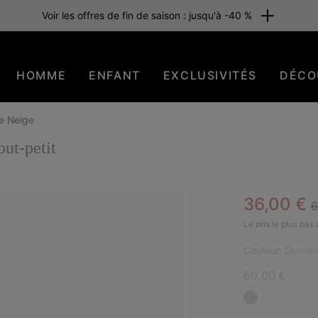
Voir les offres de fin de saison : jusqu'à -40 %
HOMME
ENFANT
EXCLUSIVITÉS
DÉCO
e Neige
t-petit
R
Sale pric
36,00 €
6
EN 
Le prix le plus bas
Couleur:
Gumdro
60,00 €