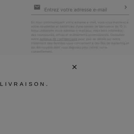
Inscription
par
e-
S’a
mail
En nous communiquant votre adresse e-mail, vous vous inscrivez à
notre newsletter et bénéficiez d’une remise de bienvenue de 15 %.
Nous utiliserons votre adresse e-mail pour vous tenir informé(e)
des nouveautés, offres et événements promotionnels. Consultez
notre
politique de confidentialité
pour plus de détails sur notre
traitement des données vous concernant à des fins de marketing et
sur les moyens dont vous disposez pour retirer votre
consentement.
LIVRAISON.