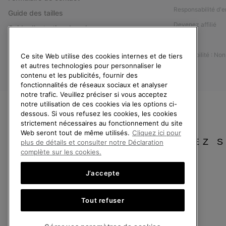
Responsabilité d'e
Guide des tailles
Devenez affilié
Guide d'entretien des chaussures
Presse
Retours
Accessibilité : No
Ce site Web utilise des cookies internes et de tiers
Rétractation
et autres technologies pour personnaliser le
Statut de la commande
contenu et les publicités, fournir des
fonctionnalités de réseaux sociaux et analyser
Livraison
notre trafic. Veuillez préciser si vous acceptez
Paiement
notre utilisation de ces cookies via les options ci-
dessous. Si vous refusez les cookies, les cookies
Questions fréquentes
strictement nécessaires au fonctionnement du site
Web seront tout de même utilisés.
Cliquez ici pour
VEUILLEZ 
plus de détails et consulter notre Déclaration
complète sur les cookies.
J’accepte
France
Tout refuser
©
2026
SOREL. Tous droits réservés.
Politique De Confidentialite
Conditions D'Utilisation
Conditions Générale