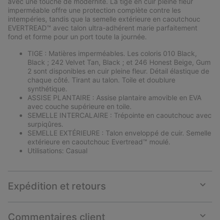
avec une touche de modernité. La tige en cuir pleine fleur
imperméable offre une protection complète contre les
intempéries, tandis que la semelle extérieure en caoutchouc
EVERTREAD™ avec talon ultra-adhérent marie parfaitement
fond et forme pour un port toute la journée.
TIGE : Matières imperméables. Les coloris 010 Black,
Black ; 242 Velvet Tan, Black ; et 246 Honest Beige, Gum
2 sont disponibles en cuir pleine fleur. Détail élastique de
chaque côté. Tirant au talon. Toile et doublure
synthétique.
ASSISE PLANTAIRE : Assise plantaire amovible en EVA
avec couche supérieure en toile.
SEMELLE INTERCALAIRE : Trépointe en caoutchouc avec
surpiqûres.
SEMELLE EXTÉRIEURE : Talon enveloppé de cuir. Semelle
extérieure en caoutchouc Evertread™ moulé.
Utilisations: Casual
Expédition et retours
Expan
or
collap
Commentaires client