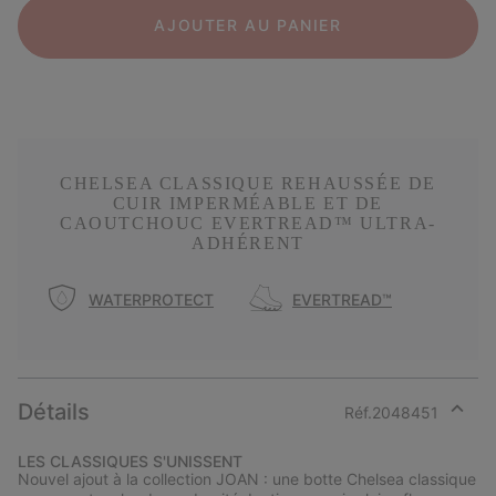
AJOUTER AU PANIER
CHELSEA CLASSIQUE REHAUSSÉE DE
CUIR IMPERMÉABLE ET DE
CAOUTCHOUC EVERTREAD™ ULTRA-
ADHÉRENT
WATERPROTECT
EVERTREAD™
Détails
Réf.
2048451
Expan
or
LES CLASSIQUES S'UNISSENT
collap
Nouvel ajout à la collection JOAN : une botte Chelsea classique
sectio