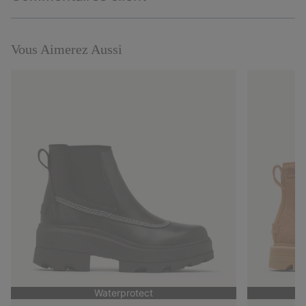
sectio
Expan
or
collap
sectio
Vous Aimerez Aussi
Waterprotect