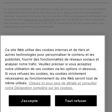
e-
S’a
mail
En nous communiquant votre adresse e-mail, vous vous inscrivez à notre newsletter
et bénéficiez d’une remise de bienvenue de 15 %. Nous utiliserons votre adresse e-
mail pour vous tenir informé(e) des nouveautés, offres et événements promotionnels.
Consultez notre
politique de confidentialité
pour plus de détails sur notre traitement
des données vous concernant à des fins de marketing et sur les moyens dont vous
disposez pour retirer votre consentement.
Ce site Web utilise des cookies internes et de tiers et
autres technologies pour personnaliser le contenu et les
publicités, fournir des fonctionnalités de réseaux sociaux et
analyser notre trafic. Veuillez préciser si vous acceptez
notre utilisation de ces cookies via les options ci-dessous.
Si vous refusez les cookies, les cookies strictement
France
BIENVENUE CHEZ SOREL.
nécessaires au fonctionnement du site Web seront tout de
VEUILLEZ SÉLECTIONNER
même utilisés.
Cliquez ici pour plus de détails et consulter
©
2026
SOREL. Tous droits réservés.
VOTRE PAYS DE LIVRAISON.
notre Déclaration complète sur les cookies.
Politique De Confidentialite
Conditions D'Utilisation
Achats en ligne disponibles
Conditions Générales de Vente
Garanties Légales
Cookies
J’accepte
Tout refuser
Impressum
Public CBCR
United States
Achats