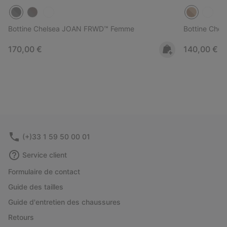
Bottine Chelsea JOAN FRWD™ Femme
Bottine Che
Regular price:
Regular pri
170,00 €
140,00 €
(+)33 1 59 50 00 01
Service client
Formulaire de contact
Guide des tailles
Guide d'entretien des chaussures
Retours