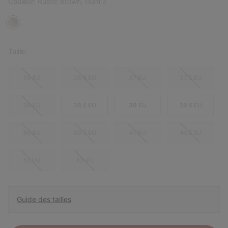
Couleur:
Rustic Brown, Gum 2
Taille:
36 EU
36.5 EU
37 EU
37.5 EU
38 EU
38.5 EU
39 EU
39.5 EU
40 EU
40.5 EU
41 EU
41.5 EU
42 EU
43 EU
Guide des tailles