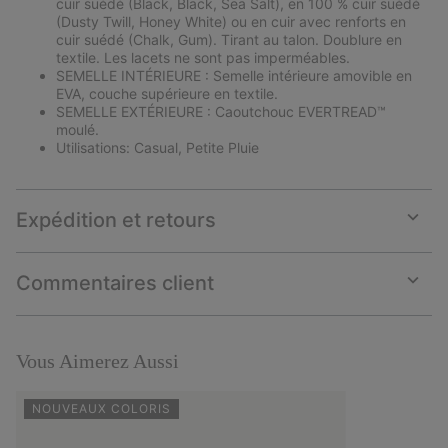
cuir suédé (Black, Black, Sea Salt), en 100 % cuir suédé
(Dusty Twill, Honey White) ou en cuir avec renforts en
cuir suédé (Chalk, Gum). Tirant au talon. Doublure en
textile. Les lacets ne sont pas imperméables.
SEMELLE INTÉRIEURE : Semelle intérieure amovible en
EVA, couche supérieure en textile.
SEMELLE EXTÉRIEURE : Caoutchouc EVERTREAD™
moulé.
Utilisations: Casual, Petite Pluie
Expédition et retours
Expan
or
collap
Commentaires client
sectio
Expan
or
collap
sectio
Vous Aimerez Aussi
NOUVEAUX COLORIS