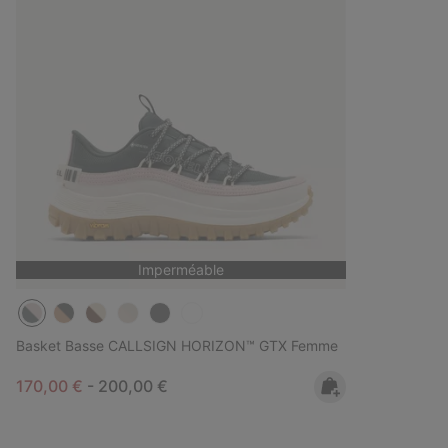
Imperméable
Basket Basse CALLSIGN HORIZON™ GTX Femme
Minimum sale price:
Maximum price:
170,00 €
-
200,00 €