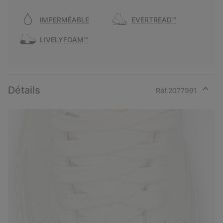
IMPERMÉABLE
EVERTREAD™
LIVELYFOAM™
Détails
Réf.
2077991
Expan
or
collap
sectio