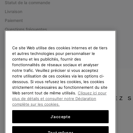
Statut de la commande
Livraison
Paiement
Questions fréquentes
Ce site Web utilise des cookies internes et de tiers
et autres technologies pour personnaliser le
contenu et les publicités, fournir des
fonctionnalités de réseaux sociaux et analyser
France
notre trafic. Veuillez préciser si vous acceptez
notre utilisation de ces cookies via les options ci-
©
2026
SOREL. Tous droits réservés.
dessous. Si vous refusez les cookies, les cookies
Politique De Confidentialite
Conditions D'Utilisation
Conditions Générale
strictement nécessaires au fonctionnement du site
Web seront tout de même utilisés.
Cliquez ici pour
VEUILLEZ 
plus de détails et consulter notre Déclaration
Service client: Lun - Sam de 9h à 13h et de 14h à 18h
complète sur les cookies.
(+)33 1 59 50 00 01
J’accepte
Tout refuser