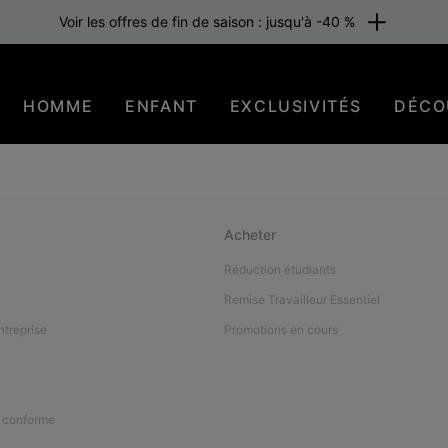
Voir les offres de fin de saison : jusqu'à -40 %
HOMME
ENFANT
EXCLUSIVITÉS
DÉCO
Acheter
Réduction étudiants
Remise Travailleur Essentiel
ntreprise
Promotions en cours
n conforme