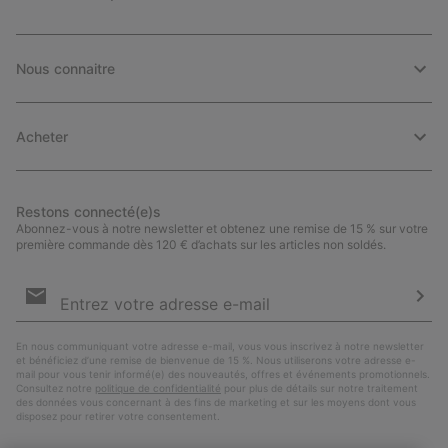
Nous connaitre
Acheter
Restons connecté(e)s
Abonnez-vous à notre newsletter et obtenez une remise de 15 % sur votre
première commande dès 120 € d’achats sur les articles non soldés.
Inscription
par
e-
S’a
mail
En nous communiquant votre adresse e-mail, vous vous inscrivez à notre newsletter
et bénéficiez d’une remise de bienvenue de 15 %. Nous utiliserons votre adresse e-
mail pour vous tenir informé(e) des nouveautés, offres et événements promotionnels.
Consultez notre
politique de confidentialité
pour plus de détails sur notre traitement
des données vous concernant à des fins de marketing et sur les moyens dont vous
disposez pour retirer votre consentement.