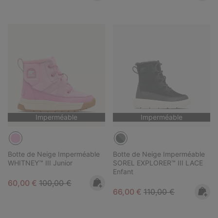
Imperméable
Imperméable
Botte de Neige Imperméable
Botte de Neige Imperméable
WHITNEY™ III Junior
SOREL EXPLORER™ III LACE
Enfant
Sale price:
Regular price:
60,00 €
100,00 €
Sale price:
Regular price:
66,00 €
110,00 €