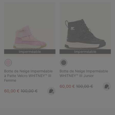
Imperméable
Imperméable
Botte de Neige Imperméable
Botte de Neige Imperméable
à Patte Velcro WHITNEY™ III
WHITNEY™ III Junior
Femme
Sale price:
Regular price:
60,00 €
100,00 €
Sale price:
Regular price:
60,00 €
100,00 €