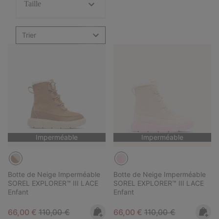
Taille
Trier
Imperméable
Imperméable
Botte de Neige Imperméable
Botte de Neige Imperméable
SOREL EXPLORER™ III LACE
SOREL EXPLORER™ III LACE
Enfant
Enfant
Sale price:
Regular price:
Sale price:
Regular price:
66,00 €
110,00 €
66,00 €
110,00 €