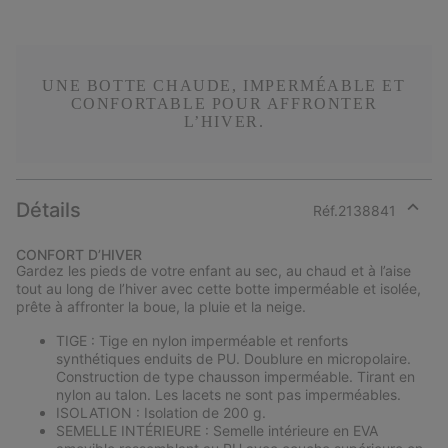
UNE BOTTE CHAUDE, IMPERMÉABLE ET
CONFORTABLE POUR AFFRONTER
L’HIVER.
Détails
Réf.
2138841
Expan
or
CONFORT D’HIVER
collap
Gardez les pieds de votre enfant au sec, au chaud et à l’aise
sectio
tout au long de l’hiver avec cette botte imperméable et isolée,
prête à affronter la boue, la pluie et la neige.
TIGE : Tige en nylon imperméable et renforts
synthétiques enduits de PU. Doublure en micropolaire.
Construction de type chausson imperméable. Tirant en
nylon au talon. Les lacets ne sont pas imperméables.
ISOLATION : Isolation de 200 g.
SEMELLE INTÉRIEURE : Semelle intérieure en EVA