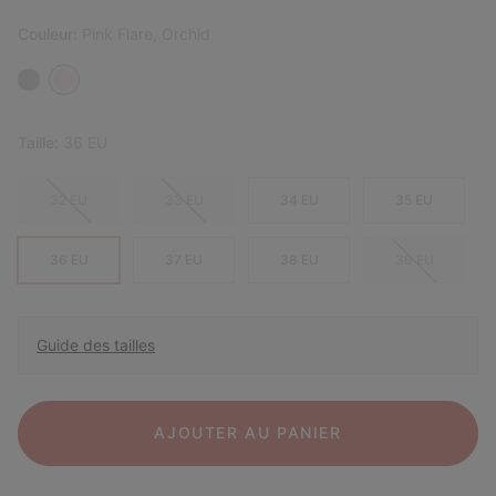
Couleur:
Pink Flare, Orchid
Taille:
36 EU
32 EU
33 EU
34 EU
35 EU
36 EU
37 EU
38 EU
39 EU
Guide des tailles
AJOUTER AU PANIER