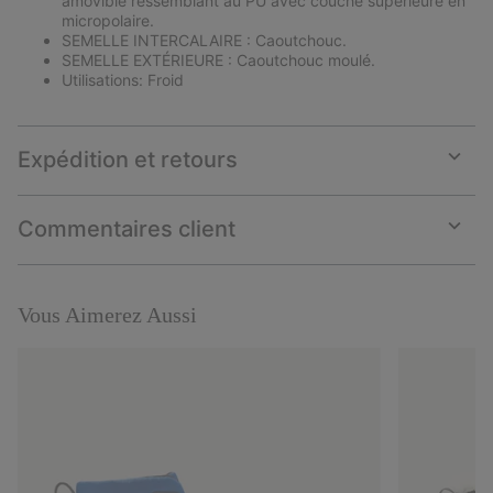
amovible ressemblant au PU avec couche supérieure en
micropolaire.
SEMELLE INTERCALAIRE : Caoutchouc.
SEMELLE EXTÉRIEURE : Caoutchouc moulé.
Utilisations: Froid
Expédition et retours
Expan
or
collap
Commentaires client
sectio
Expan
or
collap
sectio
Vous Aimerez Aussi