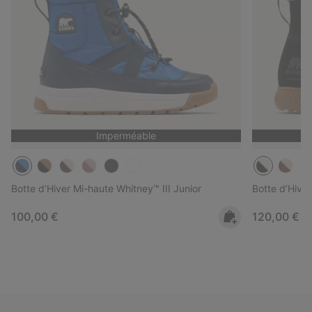
Imperméable
Botte d’Hiver Mi-haute Whitney™ III Junior
Botte d’Hive
Regular price:
Regular pri
100,00 €
120,00 €