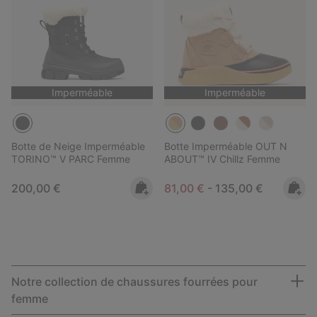
Imperméable
Imperméable
Botte de Neige Imperméable
Botte Imperméable OUT N
TORINO™ V PARC Femme
ABOUT™ IV Chillz Femme
Regular price:
Minimum sale price:
Maximum price:
200,00 €
81,00 €
-
135,00 €
—
Notre collection de chaussures fourrées pour
femme