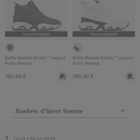
Imperméable
Imperméable
Botte-Basket Kinetic™ Impact
Botte-Basket Kinetic™ Impact
Puffy Femme
Puffy Femme
Regular price:
Regular price:
160,00 €
160,00 €
Baskets d'hiver femme
+
(+)33 1 59 50 00 01