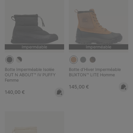
Imperméable
Imperméable
Botte Imperméable Isolée
Botte d’Hiver Imperméable
OUT N ABOUT™ IV PUFFY
BUXTON™ LITE Homme
Femme
Regular price:
145,00 €
Regular price:
140,00 €