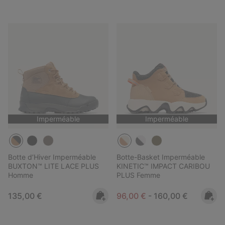
Imperméable
Imperméable
Botte d’Hiver Imperméable
Botte-Basket Imperméable
BUXTON™ LITE LACE PLUS
KINETIC™ IMPACT CARIBOU
Homme
PLUS Femme
Regular price:
Minimum sale price:
Maximum price:
135,00 €
96,00 €
-
160,00 €