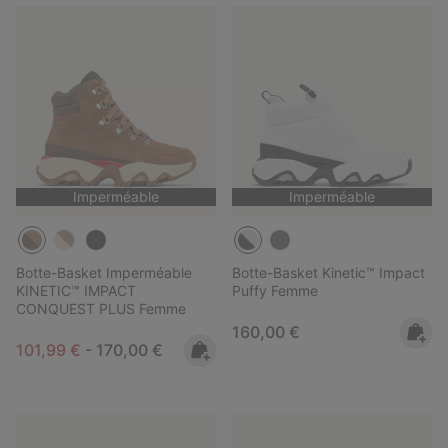
Imperméable
Imperméable
Botte-Basket Imperméable
Botte-Basket Kinetic™ Impact
KINETIC™ IMPACT
Puffy Femme
CONQUEST PLUS Femme
Regular price:
160,00 €
Minimum sale price:
Maximum price:
101,99 €
-
170,00 €