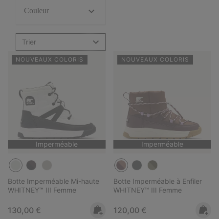
Couleur
Trier
NOUVEAUX COLORIS
NOUVEAUX COLORIS
Imperméable
Imperméable
Botte Imperméable Mi-haute
Botte Imperméable à Enfiler
WHITNEY™ III Femme
WHITNEY™ III Femme
Regular price:
Regular price:
130,00 €
120,00 €