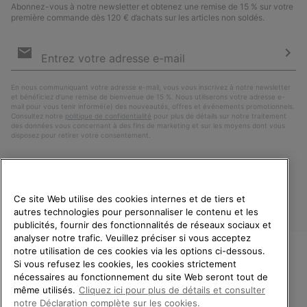
Abonnez-vous à notre newsletter et obtenez une remise de 15 % sur votre
première commande dès 120 € d’achats sur les articles non soldés.
Inscription
par
e-
S’a
mail
En nous communiquant votre adresse e-mail, vous vous inscrivez à notre newsletter
et bénéficiez d’une remise de bienvenue de 15 %. Nous utiliserons votre adresse e-
mail pour vous tenir informé(e) des nouveautés, offres et événements promotionnels.
Consultez notre
politique de confidentialité
pour plus de détails sur notre traitement
des données vous concernant à des fins de marketing et sur les moyens dont vous
disposez pour retirer votre consentement.
Ce site Web utilise des cookies internes et de tiers et
autres technologies pour personnaliser le contenu et les
publicités, fournir des fonctionnalités de réseaux sociaux et
analyser notre trafic. Veuillez préciser si vous acceptez
notre utilisation de ces cookies via les options ci-dessous.
Si vous refusez les cookies, les cookies strictement
France
BIENVENUE CHEZ SOREL.
nécessaires au fonctionnement du site Web seront tout de
VEUILLEZ SÉLECTIONNER
même utilisés.
Cliquez ici pour plus de détails et consulter
©
2026
SOREL. Tous droits réservés.
VOTRE PAYS DE LIVRAISON.
notre Déclaration complète sur les cookies.