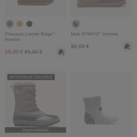
Chausson Lanner Ridge™
Mule BYWAYS™ Homme
Homme
Regular price:
90,00 €
Sale price:
Regular price:
59,00 €
85,00 €
NOUVEAUX COLORIS
Imperméable