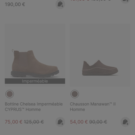
Regular price:
190,00 €
Imperméable
Bottine Chelsea Imperméable
Chausson Manawan™ II
CYPRUS™ Homme
Homme
Sale price:
Regular price:
Sale price:
Regular price:
75,00 €
125,00 €
54,00 €
90,00 €