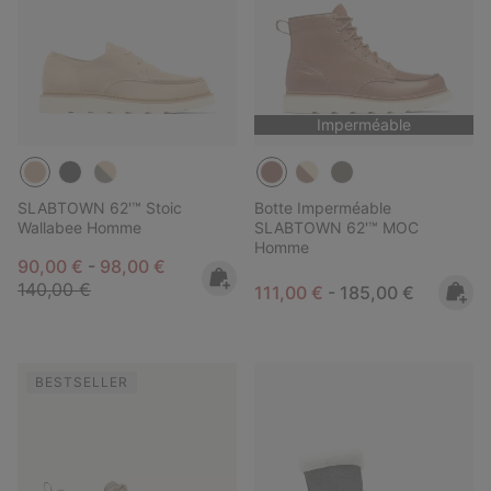
Imperméable
SLABTOWN 62'™ Stoic
Botte Imperméable
Wallabee Homme
SLABTOWN 62'™ MOC
Homme
Minimum sale price:
Maximum sale price:
Regular price:
90,00 €
-
98,00 €
140,00 €
Minimum sale price:
Maximum price:
111,00 €
-
185,00 €
BESTSELLER