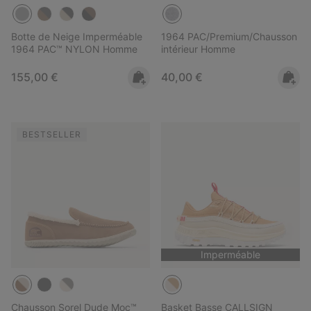
Botte de Neige Imperméable
1964 PAC/Premium/Chausson
1964 PAC™ NYLON Homme
intérieur Homme
Regular price:
Regular price:
155,00 €
40,00 €
BESTSELLER
Imperméable
Chausson Sorel Dude Moc™
Basket Basse CALLSIGN