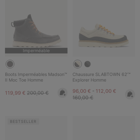
Imperméable
Boots Imperméables Madson™
Chaussure SLABTOWN 62’™
II Moc Toe Homme
Explorer Homme
Minimum sale price:
Maximum sale pric
Regular pr
96,00 €
-
112,00 €
Sale price:
Regular price:
119,99 €
200,00 €
160,00 €
BESTSELLER