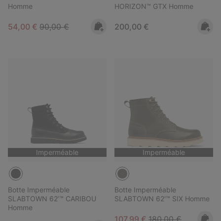
Homme
HORIZON™ GTX Homme
Sale price:
Regular price:
Regular price:
54,00 €
90,00 €
200,00 €
Imperméable
Imperméable
Botte Imperméable
Botte Imperméable
SLABTOWN 62’™ CARIBOU
SLABTOWN 62'™ SIX Homme
Homme
Sale price:
Regular price:
107,99 €
180,00 €