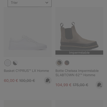
Trier
Imperméable
Basket CYPRUS™ LX Homme
Botte Chelsea Imperméable
SLABTOWN 62'™ Homme
Sale price:
Regular price:
60,00 €
100,00 €
Sale price:
Regular price:
104,99 €
175,00 €