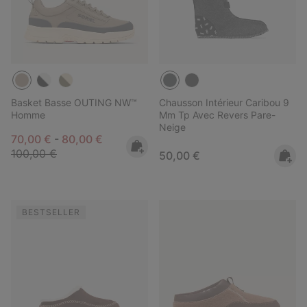
Basket Basse OUTING NW™
Chausson Intérieur Caribou 9
Homme
Mm Tp Avec Revers Pare-
Neige
Minimum sale price:
Maximum sale price:
Regular price:
70,00 €
-
80,00 €
100,00 €
Regular price:
50,00 €
BESTSELLER